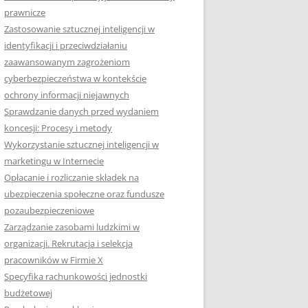
prawnicze
Zastosowanie sztucznej inteligencji w
identyfikacji i przeciwdziałaniu
zaawansowanym zagrożeniom
cyberbezpieczeństwa w kontekście
ochrony informacji niejawnych
Sprawdzanie danych przed wydaniem
koncesji: Procesy i metody
Wykorzystanie sztucznej inteligencji w
marketingu w Internecie
Opłacanie i rozliczanie składek na
ubezpieczenia społeczne oraz fundusze
pozaubezpieczeniowe
Zarządzanie zasobami ludzkimi w
organizacji. Rekrutacja i selekcja
pracowników w Firmie X
Specyfika rachunkowości jednostki
budżetowej