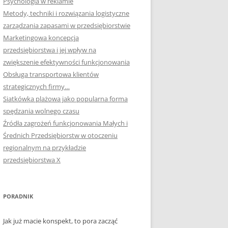
Psychologia w reklamie
Metody, techniki i rozwiązania logistyczne
zarządzania zapasami w przedsiębiorstwie
Marketingowa koncepcja
przedsiębiorstwa i jej wpływ na
zwiększenie efektywności funkcjonowania
Obsługa transportowa klientów
strategicznych firmy…
Siatkówka plażowa jako popularna forma
spędzania wolnego czasu
Źródła zagrożeń funkcjonowania Małych i
Średnich Przedsiębiorstw w otoczeniu
regionalnym na przykładzie
przedsiębiorstwa X
PORADNIK
Jak już macie konspekt, to pora zacząć