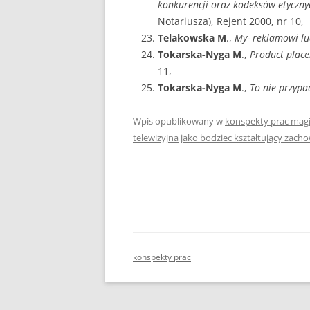
konkurencji oraz kodeksów etyczny
Notariusza), Rejent 2000, nr 10,
Telakowska M
.,
My- reklamowi lu
Tokarska-Nyga M
.,
Product plac
11,
Tokarska-Nyga M
.,
To nie przypa
Wpis opublikowany w
konspekty prac magi
telewizyjna jako bodziec kształtujący za
konspekty prac