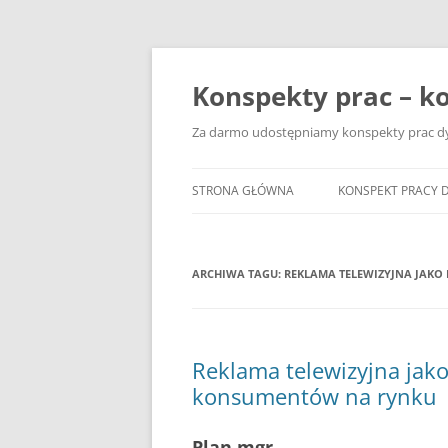
Przejdź
do
treści
Konspekty prac – ko
Za darmo udostępniamy konspekty prac dyp
STRONA GŁÓWNA
KONSPEKT PRACY 
ARCHIWA TAGU:
REKLAMA TELEWIZYJNA JAKO
Reklama telewizyjna jako
konsumentów na rynku
Plan mgr