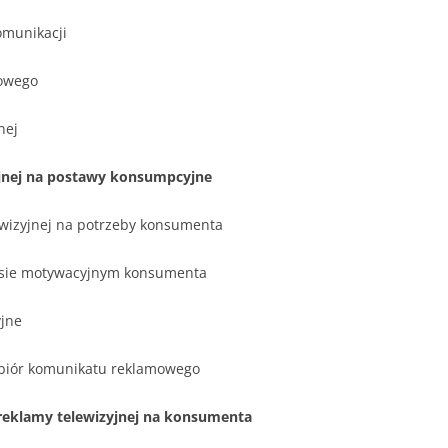
omunikacji
mowego
nej
yjnej na postawy konsumpcyjne
wizyjnej na potrzeby konsumenta
ocesie motywacyjnym konsumenta
yjne
biór komunikatu reklamowego
a reklamy telewizyjnej na konsumenta