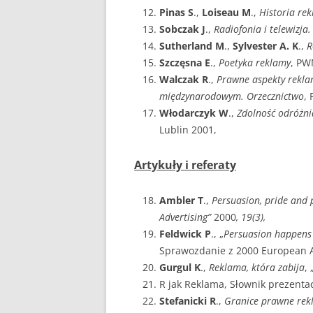
Pinas S
.,
Loiseau M
.,
Historia re
Sobczak J
.,
Radiofonia i telewizj
Sutherland M
.,
Sylvester A. K
.,
R
Szczęsna E
.,
Poetyka reklamy
, PW
Walczak R
.,
Prawne aspekty rekla
międzynarodowym. Orzecznictwo
,
Włodarczyk W
.,
Zdolność odróżn
Lublin 2001,
Artykuły i referaty
Ambler T
.,
Persuasion, pride and 
Advertising”
2000
, 19(3),
Feldwick P
., „
Persuasion happens t
Sprawozdanie z 2000 European A
Gurgul K
.,
Reklama, która zabija
,
R jak Reklama, Słownik prezentacj
Stefanicki R
.,
Granice prawne rekl