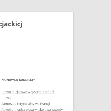
jackicj
NAJNOWSZE KONSPEKTY
Prawo miejscowe w systemie źródeł
prawa
Samorząd terytorialny we Francji
Adwokat i radca prawny jako dwa zawody