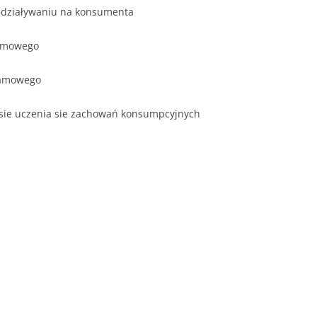
ddziaływaniu na konsumenta
lamowego
klamowego
cesie uczenia sie zachowań konsumpcyjnych