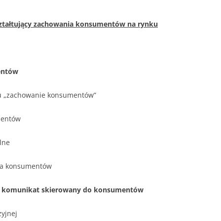
ształtujący zachowania konsumentów na rynku
entów
inu „zachowanie konsumentów”
mentów
lne
nia konsumentów
ako komunikat skierowany do konsumentów
zyjnej