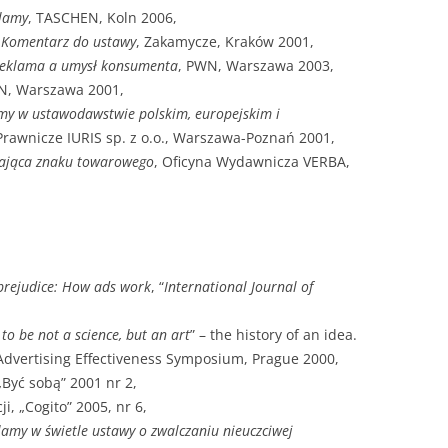
klamy
, TASCHEN, Koln 2006,
a. Komentarz do ustawy
, Zakamycze, Kraków 2001,
eklama a umysł konsumenta
, PWN, Warszawa 2003,
N, Warszawa 2001,
my w ustawodawstwie polskim, europejskim i
 Prawnicze IURIS sp. z o.o., Warszawa-Poznań 2001,
iająca znaku towarowego
, Oficyna Wydawnicza VERBA,
prejudice: How ads work
, “
International Journal of
o be not a science, but an art
” – the history of an idea.
dvertising Effectiveness Symposium, Prague 2000,
 „Być sobą” 2001 nr 2,
i, „Cogito” 2005, nr 6,
amy w świetle ustawy o zwalczaniu nieuczciwej