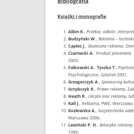
Bibliografia
Książki i monografie
Albin K
.,
Przekaz, odbiór, interpre
Budzyński W
.,
Reklama – techniki
Caples J
.,
Skuteczna reklama
, Do
Czarnecki A
.,
Product placement.
2003,
Falkowski A
.,
Tyszka T
.,
Psychol
Psychologiczne, Gdańsk 2001,
Grzegorczyk A
.,
Sponsoring kultu
Grzybczyk K
.,
Prawo reklamy
, Za
Heath R
.,
Ukryta moc reklamy
, G
Kall J
., Reklama, PWE, Warszawa
Kozłowska A
.,
Socjotechnika oddz
Warszawa 2006,
Lewiński P. H
.,
Retoryka reklamy
1999,