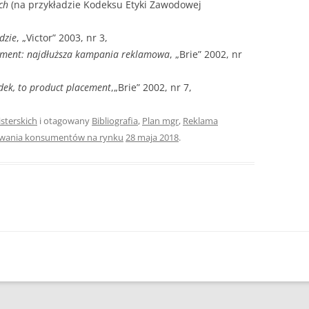
ch
(na przykładzie Kodeksu Etyki Zawodowej
dzie
, „Victor” 2003, nr 3,
ement: najdłuższa kampania reklamowa
, „Brie” 2002, nr
dek, to product placement
,„Brie” 2002, nr 7,
sterskich
i otagowany
Bibliografia
,
Plan mgr
,
Reklama
chowania konsumentów na rynku
28 maja 2018
.