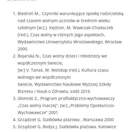
Biedroń M., Czynniki warunkujące opiekę rodzicielską
nad czasem wolnym uczniów w średnim wieku
szkolnym [w:] J. Kędzior, M. Wawrzak-Chodaczek
(red.), Czas wolny w różnych jego aspektach,
Wydawnictwo Uniwersytetu Wrocławskiego, Wrocław
2000.
Bojarska N., Czas wolny dzieci i młodzieży we
współczesnym świecie,
[w:] V. Tanaś, W. Welskop (red.), Kultura czasu
wolnego we współczesnym
świecie, Wydawnictwo Naukowe Wyższej Szkoły
Biznesu i Nauk o Zdrowiu, Łódź 2016
Głomski Z., Program profilaktyczno-wychowawczy
„Czas wolny inaczej”, [w:] „Problemy Opiekuńczo-
Wychowawcze” 2001
Grządziel G. Siatkówka plażowa . Warszawa 2000
Grządziel G. Bodys J. Siatkówka plażowa. Katowice