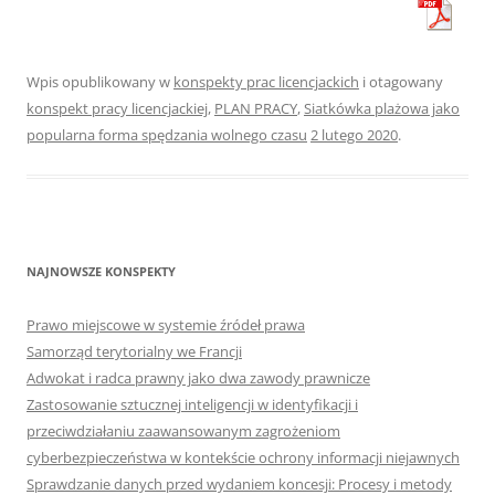
Wpis opublikowany w
konspekty prac licencjackich
i otagowany
konspekt pracy licencjackiej
,
PLAN PRACY
,
Siatkówka plażowa jako
popularna forma spędzania wolnego czasu
2 lutego 2020
.
NAJNOWSZE KONSPEKTY
Prawo miejscowe w systemie źródeł prawa
Samorząd terytorialny we Francji
Adwokat i radca prawny jako dwa zawody prawnicze
Zastosowanie sztucznej inteligencji w identyfikacji i
przeciwdziałaniu zaawansowanym zagrożeniom
cyberbezpieczeństwa w kontekście ochrony informacji niejawnych
Sprawdzanie danych przed wydaniem koncesji: Procesy i metody