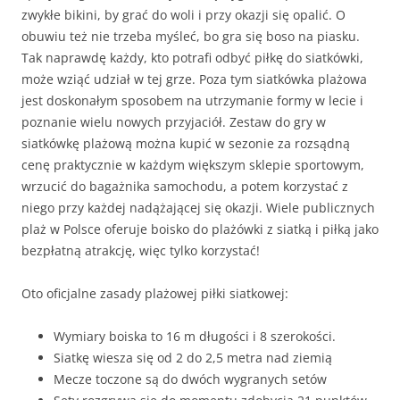
zwykłe bikini, by grać do woli i przy okazji się opalić. O
obuwiu też nie trzeba myśleć, bo gra się boso na piasku.
Tak naprawdę każdy, kto potrafi odbyć piłkę do siatkówki,
może wziąć udział w tej grze. Poza tym siatkówka plażowa
jest doskonałym sposobem na utrzymanie formy w lecie i
poznanie wielu nowych przyjaciół. Zestaw do gry w
siatkówkę plażową można kupić w sezonie za rozsądną
cenę praktycznie w każdym większym sklepie sportowym,
wrzucić do bagażnika samochodu, a potem korzystać z
niego przy każdej nadążającej się okazji. Wiele publicznych
plaż w Polsce oferuje boisko do plażówki z siatką i piłką jako
bezpłatną atrakcję, więc tylko korzystać!
Oto oficjalne zasady plażowej piłki siatkowej:
Wymiary boiska to 16 m długości i 8 szerokości.
Siatkę wiesza się od 2 do 2,5 metra nad ziemią
Mecze toczone są do dwóch wygranych setów