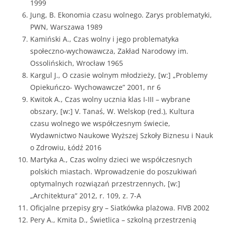
1999
Jung, B. Ekonomia czasu wolnego. Zarys problematyki,
PWN, Warszawa 1989
Kamiński A., Czas wolny i jego problematyka
społeczno-wychowawcza, Zakład Narodowy im.
Ossolińskich, Wrocław 1965
Kargul J., O czasie wolnym młodzieży, [w:] „Problemy
Opiekuńczo- Wychowawcze” 2001, nr 6
Kwitok A., Czas wolny ucznia klas I-III – wybrane
obszary, [w:] V. Tanaś, W. Welskop (red.), Kultura
czasu wolnego we współczesnym świecie,
Wydawnictwo Naukowe Wyższej Szkoły Biznesu i Nauk
o Zdrowiu, Łódź 2016
Martyka A., Czas wolny dzieci we współczesnych
polskich miastach. Wprowadzenie do poszukiwań
optymalnych rozwiązań przestrzennych, [w:]
„Architektura” 2012, r. 109, z. 7-A
Oficjalne przepisy gry – Siatkówka plażowa. FIVB 2002
Pery A., Kmita D., Świetlica – szkolną przestrzenią