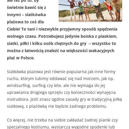
ale też po to, by
świetnie bawić się z
innymi – siatkówka
plażowa to coś dla
Ciebie! To tani i niezwykle przyjemny sposób spędzenia
wolnego czasu. Potrzebujesz jedynie boiska z piaskiem,
siatki, piłki i kilku osób chętnych do gry – wszystko to
można z łatwością znaleźć na większości wakacyjnych
plaż w Polsce.
Siatkówka plażowa jest równie popularna jak inne formy
ruchu, którym lubimy oddawać się nad morzem, jak np.
windsurfing, surfing czy kite, ale nie wymaga do jej
uprawiania drogiego sprzętu czy konieczności wynajęcia
instruktora. Jeśli znasz ogólne zasady gry w tradycyjną piłkę
siatkową, z plażówką nie będzie żadnego problemu.
Co więcej, nie trzeba na siebie zakładać żadnej pianki czy
specjalnego kostiumu, wystarczą wygodne spodenki lub