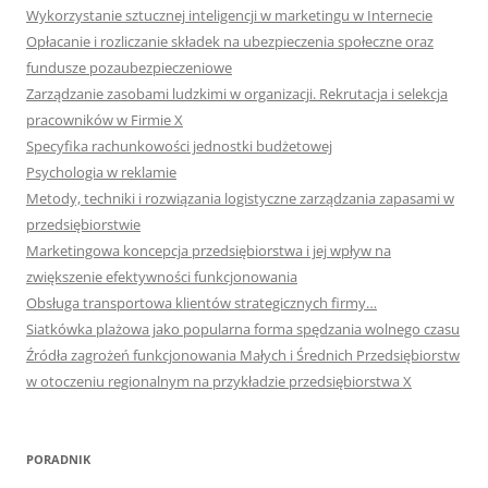
Wykorzystanie sztucznej inteligencji w marketingu w Internecie
Opłacanie i rozliczanie składek na ubezpieczenia społeczne oraz
fundusze pozaubezpieczeniowe
Zarządzanie zasobami ludzkimi w organizacji. Rekrutacja i selekcja
pracowników w Firmie X
Specyfika rachunkowości jednostki budżetowej
Psychologia w reklamie
Metody, techniki i rozwiązania logistyczne zarządzania zapasami w
przedsiębiorstwie
Marketingowa koncepcja przedsiębiorstwa i jej wpływ na
zwiększenie efektywności funkcjonowania
Obsługa transportowa klientów strategicznych firmy…
Siatkówka plażowa jako popularna forma spędzania wolnego czasu
Źródła zagrożeń funkcjonowania Małych i Średnich Przedsiębiorstw
w otoczeniu regionalnym na przykładzie przedsiębiorstwa X
PORADNIK