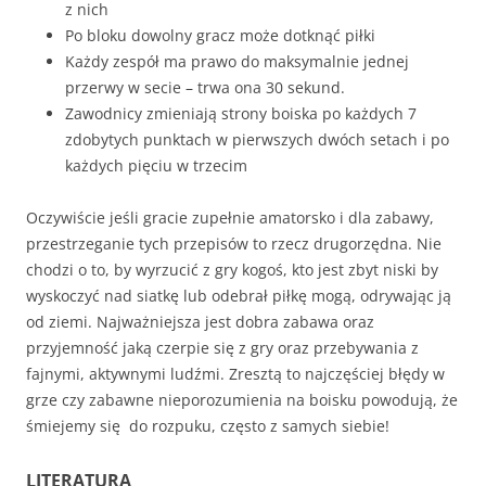
z nich
Po bloku dowolny gracz może dotknąć piłki
Każdy zespół ma prawo do maksymalnie jednej
przerwy w secie – trwa ona 30 sekund.
Zawodnicy zmieniają strony boiska po każdych 7
zdobytych punktach w pierwszych dwóch setach i po
każdych pięciu w trzecim
Oczywiście jeśli gracie zupełnie amatorsko i dla zabawy,
przestrzeganie tych przepisów to rzecz drugorzędna. Nie
chodzi o to, by wyrzucić z gry kogoś, kto jest zbyt niski by
wyskoczyć nad siatkę lub odebrał piłkę mogą, odrywając ją
od ziemi. Najważniejsza jest dobra zabawa oraz
przyjemność jaką czerpie się z gry oraz przebywania z
fajnymi, aktywnymi ludźmi. Zresztą to najczęściej błędy w
grze czy zabawne nieporozumienia na boisku powodują, że
śmiejemy się do rozpuku, często z samych siebie!
LITERATURA