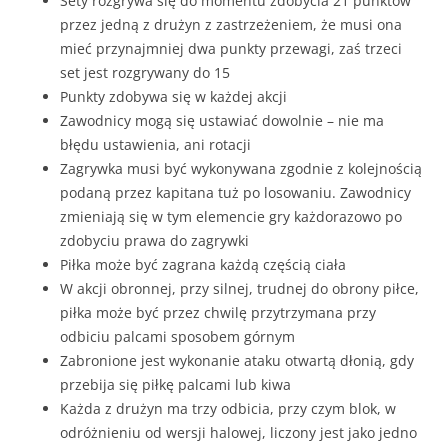
Sety rozgrywa się do momentu zdobycia 21 punktów
przez jedną z drużyn z zastrzeżeniem, że musi ona
mieć przynajmniej dwa punkty przewagi, zaś trzeci
set jest rozgrywany do 15
Punkty zdobywa się w każdej akcji
Zawodnicy mogą się ustawiać dowolnie – nie ma
błędu ustawienia, ani rotacji
Zagrywka musi być wykonywana zgodnie z kolejnością
podaną przez kapitana tuż po losowaniu. Zawodnicy
zmieniają się w tym elemencie gry każdorazowo po
zdobyciu prawa do zagrywki
Piłka może być zagrana każdą częścią ciała
W akcji obronnej, przy silnej, trudnej do obrony piłce,
piłka może być przez chwilę przytrzymana przy
odbiciu palcami sposobem górnym
Zabronione jest wykonanie ataku otwartą dłonią, gdy
przebija się piłkę palcami lub kiwa
Każda z drużyn ma trzy odbicia, przy czym blok, w
odróżnieniu od wersji halowej, liczony jest jako jedno