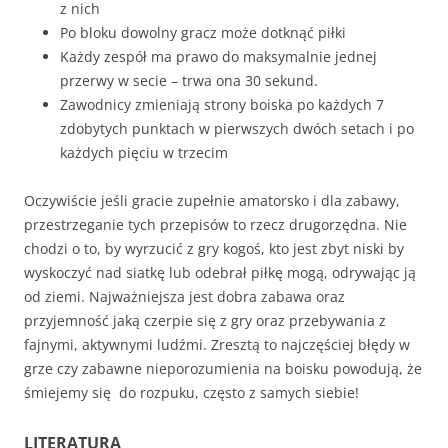
z nich
Po bloku dowolny gracz może dotknąć piłki
Każdy zespół ma prawo do maksymalnie jednej
przerwy w secie – trwa ona 30 sekund.
Zawodnicy zmieniają strony boiska po każdych 7
zdobytych punktach w pierwszych dwóch setach i po
każdych pięciu w trzecim
Oczywiście jeśli gracie zupełnie amatorsko i dla zabawy,
przestrzeganie tych przepisów to rzecz drugorzędna. Nie
chodzi o to, by wyrzucić z gry kogoś, kto jest zbyt niski by
wyskoczyć nad siatkę lub odebrał piłkę mogą, odrywając ją
od ziemi. Najważniejsza jest dobra zabawa oraz
przyjemność jaką czerpie się z gry oraz przebywania z
fajnymi, aktywnymi ludźmi. Zresztą to najczęściej błędy w
grze czy zabawne nieporozumienia na boisku powodują, że
śmiejemy się do rozpuku, często z samych siebie!
LITERATURA