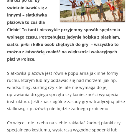
ale też po to, by
świetnie bawić się z
innymi – siatkówka
plażowa to coś dla
Ciebie! To tani i niezwykle przyjemny sposób spędzenia
wolnego czasu. Potrzebujesz jedynie boiska z piaskiem,
siatki, piłki i kilku osób chętnych do gry – wszystko to
można z łatwością znaleźć na większości wakacyjnych
plaż w Polsce.
Siatkówka plażowa jest równie popularna jak inne formy
ruchu, którym lubimy oddawać się nad morzem, jak np.
windsurfing, surfing czy kite, ale nie wymaga do jej
uprawiania drogiego sprzętu czy konieczności wynajęcia
instruktora. Jeśli znasz ogólne zasady gry w tradycyjną piłkę
siatkową, z plażówką nie będzie żadnego problemu.
Co więcej, nie trzeba na siebie zakładać żadnej pianki czy
specjalnego kostiumu, wystarczą wygodne spodenki lub