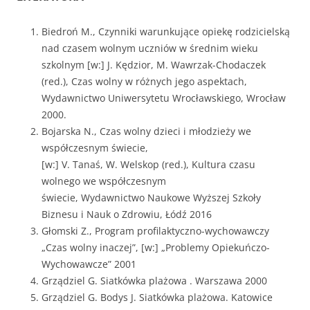
Biedroń M., Czynniki warunkujące opiekę rodzicielską
nad czasem wolnym uczniów w średnim wieku
szkolnym [w:] J. Kędzior, M. Wawrzak-Chodaczek
(red.), Czas wolny w różnych jego aspektach,
Wydawnictwo Uniwersytetu Wrocławskiego, Wrocław
2000.
Bojarska N., Czas wolny dzieci i młodzieży we
współczesnym świecie,
[w:] V. Tanaś, W. Welskop (red.), Kultura czasu
wolnego we współczesnym
świecie, Wydawnictwo Naukowe Wyższej Szkoły
Biznesu i Nauk o Zdrowiu, Łódź 2016
Głomski Z., Program profilaktyczno-wychowawczy
„Czas wolny inaczej”, [w:] „Problemy Opiekuńczo-
Wychowawcze” 2001
Grządziel G. Siatkówka plażowa . Warszawa 2000
Grządziel G. Bodys J. Siatkówka plażowa. Katowice