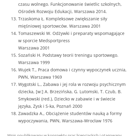
czasu wolnego. Funkcjonowanie świetlic szkolnych,
Ośrodek Rozwoju Edukacji, Warszawa 2014.
Trzaskoma Ł. Kompleksowe zwiększanie siły
mięśniowej sportowców. Warszawa 2001
Tomaszewski W. Odżywki i preparaty wspomagające
w sporcie Medsportpress
Warszawa 2001
Sozański H. Podstawy teorii treningu sportowego.
Warszawa 1999
Wujek T., Praca domowa i czynny wypoczynek ucznia,
PWN, Warszawa 1969
Wygotski L., Zabawa i jej rola w rozwoju psychicznym
dziecka, [w:] A. Brzezińska, G. Lutomski, T. Czub, B.
Smykowski (red.), Dziecko w zabawie i w świecie
języka, Zysk i S-ka, Poznań 2000
Zawadzka A., Obciążenie studentów nauką a formy
wypoczywania, PWN, Warszawa-Wrocław 1976
Wpis opublikowany w
konspekty prac licencjackich
i otagowany