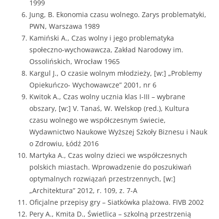
1999
Jung, B. Ekonomia czasu wolnego. Zarys problematyki,
PWN, Warszawa 1989
Kamiński A., Czas wolny i jego problematyka
społeczno-wychowawcza, Zakład Narodowy im.
Ossolińskich, Wrocław 1965
Kargul J., O czasie wolnym młodzieży, [w:] „Problemy
Opiekuńczo- Wychowawcze” 2001, nr 6
Kwitok A., Czas wolny ucznia klas I-III – wybrane
obszary, [w:] V. Tanaś, W. Welskop (red.), Kultura
czasu wolnego we współczesnym świecie,
Wydawnictwo Naukowe Wyższej Szkoły Biznesu i Nauk
o Zdrowiu, Łódź 2016
Martyka A., Czas wolny dzieci we współczesnych
polskich miastach. Wprowadzenie do poszukiwań
optymalnych rozwiązań przestrzennych, [w:]
„Architektura” 2012, r. 109, z. 7-A
Oficjalne przepisy gry – Siatkówka plażowa. FIVB 2002
Pery A., Kmita D., Świetlica – szkolną przestrzenią