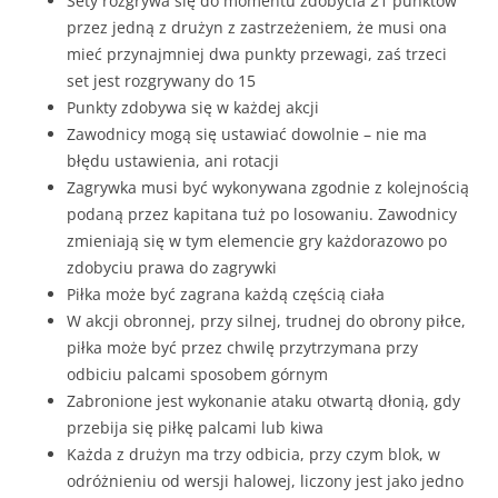
Sety rozgrywa się do momentu zdobycia 21 punktów
przez jedną z drużyn z zastrzeżeniem, że musi ona
mieć przynajmniej dwa punkty przewagi, zaś trzeci
set jest rozgrywany do 15
Punkty zdobywa się w każdej akcji
Zawodnicy mogą się ustawiać dowolnie – nie ma
błędu ustawienia, ani rotacji
Zagrywka musi być wykonywana zgodnie z kolejnością
podaną przez kapitana tuż po losowaniu. Zawodnicy
zmieniają się w tym elemencie gry każdorazowo po
zdobyciu prawa do zagrywki
Piłka może być zagrana każdą częścią ciała
W akcji obronnej, przy silnej, trudnej do obrony piłce,
piłka może być przez chwilę przytrzymana przy
odbiciu palcami sposobem górnym
Zabronione jest wykonanie ataku otwartą dłonią, gdy
przebija się piłkę palcami lub kiwa
Każda z drużyn ma trzy odbicia, przy czym blok, w
odróżnieniu od wersji halowej, liczony jest jako jedno