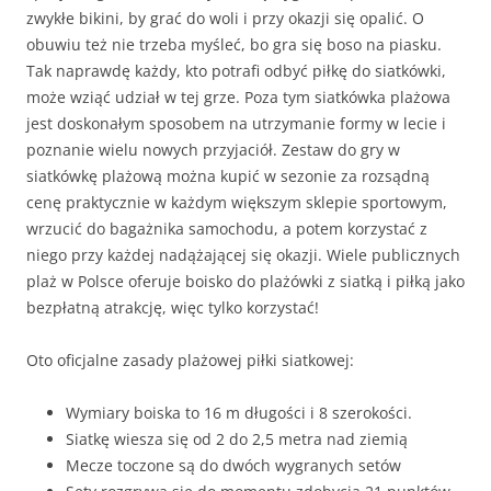
zwykłe bikini, by grać do woli i przy okazji się opalić. O
obuwiu też nie trzeba myśleć, bo gra się boso na piasku.
Tak naprawdę każdy, kto potrafi odbyć piłkę do siatkówki,
może wziąć udział w tej grze. Poza tym siatkówka plażowa
jest doskonałym sposobem na utrzymanie formy w lecie i
poznanie wielu nowych przyjaciół. Zestaw do gry w
siatkówkę plażową można kupić w sezonie za rozsądną
cenę praktycznie w każdym większym sklepie sportowym,
wrzucić do bagażnika samochodu, a potem korzystać z
niego przy każdej nadążającej się okazji. Wiele publicznych
plaż w Polsce oferuje boisko do plażówki z siatką i piłką jako
bezpłatną atrakcję, więc tylko korzystać!
Oto oficjalne zasady plażowej piłki siatkowej:
Wymiary boiska to 16 m długości i 8 szerokości.
Siatkę wiesza się od 2 do 2,5 metra nad ziemią
Mecze toczone są do dwóch wygranych setów