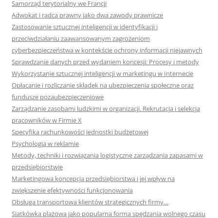
Samorząd terytorialny we Francji
Adwokat i radca prawny jako dwa zawody prawnicze
Zastosowanie sztucznej inteligencji w identyfikacji i
przeciwdziałaniu zaawansowanym zagrożeniom
cyberbezpieczeństwa w kontekście ochrony informacji niejawnych
Sprawdzanie danych przed wydaniem koncesji: Procesy i metody
Wykorzystanie sztucznej inteligencji w marketingu w Internecie
Opłacanie i rozliczanie składek na ubezpieczenia społeczne oraz
fundusze pozaubezpieczeniowe
Zarządzanie zasobami ludzkimi w organizacji. Rekrutacja i selekcja
pracowników w Firmie X
Specyfika rachunkowości jednostki budżetowej
Psychologia w reklamie
Metody, techniki i rozwiązania logistyczne zarządzania zapasami w
przedsiębiorstwie
Marketingowa koncepcja przedsiębiorstwa i jej wpływ na
zwiększenie efektywności funkcjonowania
Obsługa transportowa klientów strategicznych firmy…
Siatkówka plażowa jako popularna forma spędzania wolnego czasu