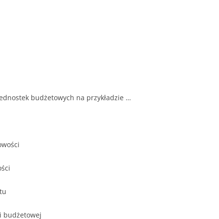
 jednostek budżetowych na przykładzie …
owości
ości
tu
ki budżetowej