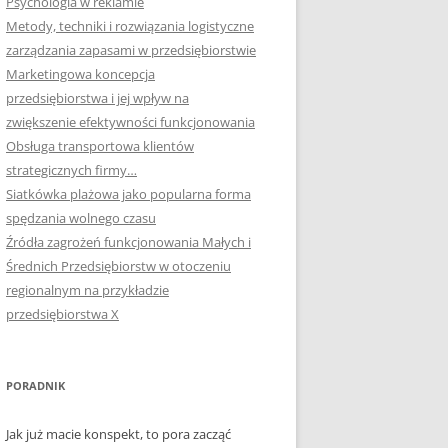
Psychologia w reklamie
Metody, techniki i rozwiązania logistyczne
zarządzania zapasami w przedsiębiorstwie
Marketingowa koncepcja
przedsiębiorstwa i jej wpływ na
zwiększenie efektywności funkcjonowania
Obsługa transportowa klientów
strategicznych firmy…
Siatkówka plażowa jako popularna forma
spędzania wolnego czasu
Źródła zagrożeń funkcjonowania Małych i
Średnich Przedsiębiorstw w otoczeniu
regionalnym na przykładzie
przedsiębiorstwa X
PORADNIK
Jak już macie konspekt, to pora zacząć