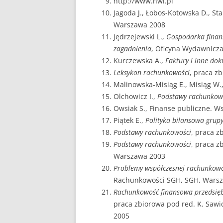
http://www.nwl.pl
Jagoda J., Łobos-Kotowska D., St
Warszawa 2008
Jędrzejewski L.,
Gospodarka finan
zagadnienia
, Oficyna Wydawnicz
Kurczewska A.,
Faktury i inne do
Leksykon rachunkowości
, praca z
Malinowska-Misiąg E., Misiąg W.
Olchowicz I.,
Podstawy rachunkow
Owsiak S., Finanse publiczne. 
Piątek E.,
Polityka bilansowa grupy
Podstawy rachunkowości
, praca z
Podstawy rachunkowości
, praca z
Warszawa 2003
Problemy współczesnej rachunkowo
Rachunkowości SGH, SGH, Wars
Rachunkowość finansowa przedsiębi
praca zbiorowa pod red. K. Saw
2005