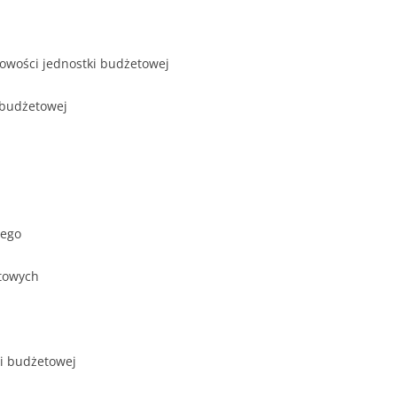
kowości jednostki budżetowej
 budżetowej
wego
etowych
ci budżetowej