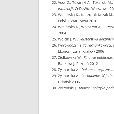
Voss G., Tokarski A., Tokarski M.,
ewidencji
, CeDeWu, Warszawa 20
Winiarska K., Kaczurak-Kozak M.
Polska, Warszawa 2010
Winiarska K., Wołoszyn A. J.,
Rac
2004
Wójcik J. W.,
Fałszerstwa dokumen
Wprowadzenie do rachunkowości
,
Ekonomiczna, Kraków 2006
Ziółkowska W.,
Finanse publiczne,
Bankowej, Poznań 2012
Zysnarska A.,
Dokumentacja zasad 
Zysnarska A.,
Rachunkowość jedno
Gdańsk 2006
Żyrzyński J.,
Budżet i polityka po