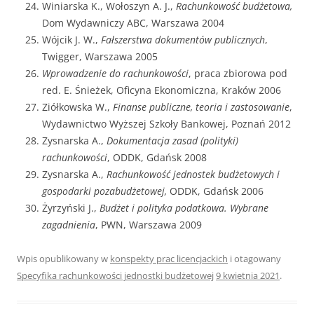
Winiarska K., Wołoszyn A. J.,
Rachunkowość budżetowa,
Dom Wydawniczy ABC, Warszawa 2004
Wójcik J. W.,
Fałszerstwa dokumentów publicznych
,
Twigger, Warszawa 2005
Wprowadzenie do rachunkowości
, praca zbiorowa pod
red. E. Śnieżek, Oficyna Ekonomiczna, Kraków 2006
Ziółkowska W.,
Finanse publiczne, teoria i zastosowanie
,
Wydawnictwo Wyższej Szkoły Bankowej, Poznań 2012
Zysnarska A.,
Dokumentacja zasad (polityki)
rachunkowości
, ODDK, Gdańsk 2008
Zysnarska A.,
Rachunkowość jednostek budżetowych i
gospodarki pozabudżetowej,
ODDK, Gdańsk 2006
Żyrzyński J.,
Budżet i polityka podatkowa. Wybrane
zagadnienia
, PWN, Warszawa 2009
Wpis opublikowany w
konspekty prac licencjackich
i otagowany
Specyfika rachunkowości jednostki budżetowej
9 kwietnia 2021
.