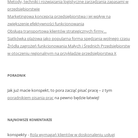
Metody, techniki i rozwiązania logistyczne zarządzania zapasami w
przedsiębiorstwie
Marketingowa koncepcja przedsiębiorstwa i jej wpływ na
zwiększenie efektywności funkcjonowania
Obsługa transportowa klientów strategicznych firmy…
Siatkówka plażowa jako popularna forma spędzania wolnego czasu
Źródła zagrożeń funkcjonowania Małych i Średnich Przedsiębiorstw
w otoczeniu regionalnym na przykładzie przedsiębiorstwa X
PORADNIK
Jak już macie konspekt, to pora zacząć pisać pracę – z tym
poradnikiem pisania prac
na pewno będzie łatwiej!
NAJNOWSZE KOMENTARZE
konspekty
-
Rola wymagań klientów w doskonaleniu usługi