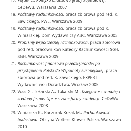
Piątek E.,
Polityka bilansowa grupy kapitałowej
,
CeDeWu, Warszawa 2007
Podstawy rachunkowości
, praca zbiorowa pod red. K.
Sawickiego, PWE, Warszawa 2009
Podstawy rachunkowości
, praca zbiorowa pod K.
Winiarskiej, Dom Wydawniczy ABC, Warszawa 2003
Problemy współczesnej rachunkowości
, praca zbiorowa
pod red. pracowników Katedry Rachunkowości SGH,
SGH, Warszawa 2009
Rachunkowość finansowa przedsiębiorstw po
przystąpieniu Polski do Wspólnoty Europejskiej
, praca
zbiorowa pod red. K. Sawickiego, EXPERT –
Wydawnictwo i Doradztwo, Wrocław 2005
Voss G., Tokarski A., Tokarski M.,
Księgowość w małej i
średniej firmie. Uproszczone formy ewidencji
, CeDeWu,
Warszawa 2008
Winiarska K., Kaczurak-Kozak M.,
Rachunkowość
budżetowa
, Oficyna Wolters Kluwer Polska, Warszawa
2010