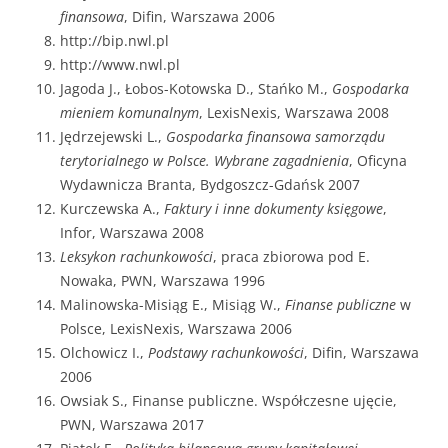
finansowa
, Difin, Warszawa 2006
http://bip.nwl.pl
http://www.nwl.pl
Jagoda J., Łobos-Kotowska D., Stańko M.,
Gospodarka
mieniem komunalnym
, LexisNexis, Warszawa 2008
Jędrzejewski L.,
Gospodarka finansowa samorządu
terytorialnego w Polsce. Wybrane zagadnienia
, Oficyna
Wydawnicza Branta, Bydgoszcz-Gdańsk 2007
Kurczewska A.,
Faktury i inne dokumenty księgowe
,
Infor, Warszawa 2008
Leksykon rachunkowości
, praca zbiorowa pod E.
Nowaka, PWN, Warszawa 1996
Malinowska-Misiąg E., Misiąg W.,
Finanse publiczne
w
Polsce, LexisNexis, Warszawa 2006
Olchowicz I.,
Podstawy rachunkowości
, Difin, Warszawa
2006
Owsiak S., Finanse publiczne. Współczesne ujęcie,
PWN, Warszawa 2017