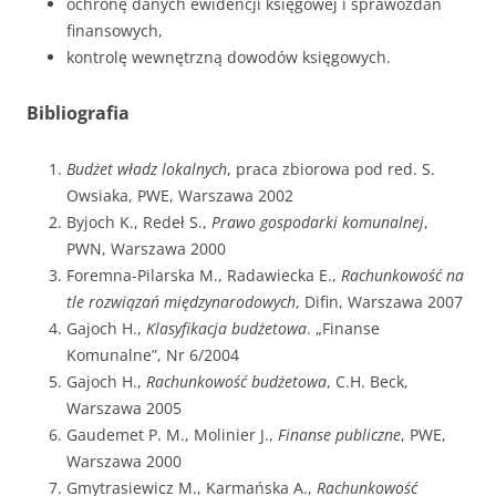
ochronę danych ewidencji księgowej i sprawozdań
finansowych,
kontrolę wewnętrzną dowodów księgowych.
Bibliografia
Budżet władz lokalnych
, praca zbiorowa pod red. S.
Owsiaka, PWE, Warszawa 2002
Byjoch K., Redeł S.,
Prawo gospodarki komunalnej
,
PWN, Warszawa 2000
Foremna-Pilarska M., Radawiecka E.,
Rachunkowość na
tle rozwiązań międzynarodowych
, Difin, Warszawa 2007
Gajoch H.,
Klasyfikacja budżetowa
. „Finanse
Komunalne”, Nr 6/2004
Gajoch H.,
Rachunkowość budżetowa
, C.H. Beck,
Warszawa 2005
Gaudemet P. M., Molinier J.,
Finanse publiczne
, PWE,
Warszawa 2000
Gmytrasiewicz M., Karmańska A.,
Rachunkowość