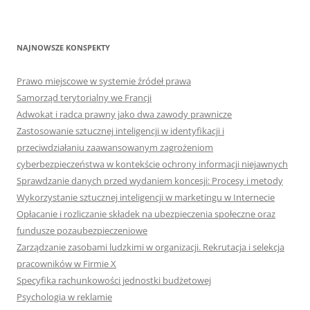
NAJNOWSZE KONSPEKTY
Prawo miejscowe w systemie źródeł prawa
Samorząd terytorialny we Francji
Adwokat i radca prawny jako dwa zawody prawnicze
Zastosowanie sztucznej inteligencji w identyfikacji i
przeciwdziałaniu zaawansowanym zagrożeniom
cyberbezpieczeństwa w kontekście ochrony informacji niejawnych
Sprawdzanie danych przed wydaniem koncesji: Procesy i metody
Wykorzystanie sztucznej inteligencji w marketingu w Internecie
Opłacanie i rozliczanie składek na ubezpieczenia społeczne oraz
fundusze pozaubezpieczeniowe
Zarządzanie zasobami ludzkimi w organizacji. Rekrutacja i selekcja
pracowników w Firmie X
Specyfika rachunkowości jednostki budżetowej
Psychologia w reklamie