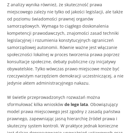
Z analizy wynika również, że skuteczność prawa
miejscowego zależy nie tylko od jakości legislacji, ale także
od poziomu świadomości prawnej organów
samorządowych. Wymaga to ciągłego doskonalenia
kompetencji prawodawczych, znajomości zasad techniki
legislacyjnej i rozumienia konstytucyjnych ograniczeń
samorządowej autonomii. Równie ważne jest włączanie
społeczności lokalnej w proces tworzenia prawa poprzez
konsultacje społeczne, debaty publiczne czy inicjatywy
obywatelskie. Tylko wówczas prawo miejscowe może być
rzeczywistym narzędziem demokracji uczestniczącej, a nie
jedynie aktem administracyjnego nakazu.
W świetle przeprowadzonych rozważań można
sformułować kilka wniosków
de lege lata
. Obowiązujący
model prawa miejscowego jest zgodny z zasadą państwa
prawnego, zapewniając jasną hierarchię źródeł prawa i
skuteczny system kontroli. W praktyce jednak konieczne
jest dalsze doprecyzowanie upoważnień ustawowych oraz