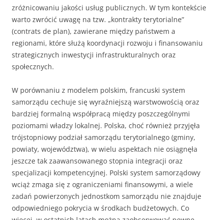
zróżnicowaniu jakości usług publicznych. W tym kontekście
warto zwrócić uwagę na tzw. „kontrakty terytorialne”
(contrats de plan), zawierane między państwem a
regionami, które służą koordynacji rozwoju i finansowaniu
strategicznych inwestycji infrastrukturalnych oraz
społecznych.
W porównaniu z modelem polskim, francuski system
samorządu cechuje się wyraźniejszą warstwowością oraz
bardziej formalną współpracą między poszczególnymi
poziomami władzy lokalnej. Polska, choć również przyjęła
trójstopniowy podział samorządu terytorialnego (gminy,
powiaty, województwa), w wielu aspektach nie osiągnęła
jeszcze tak zaawansowanego stopnia integracji oraz
specjalizacji kompetencyjnej. Polski system samorządowy
wciąż zmaga się z ograniczeniami finansowymi, a wiele
zadań powierzonych jednostkom samorządu nie znajduje
odpowiedniego pokrycia w środkach budżetowych. Co
więcej, w ostatnich latach można zaobserwować pewne