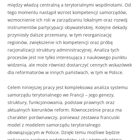
między władzą centralną a terytorialnymi wspólnotami. Od
tego momentu nastąpił wzrost kompetencji samorządów,
wzmocnienie ich roli w zarządzaniu lokalnym oraz rozwój
instrumentów partycypacji obywatelskiej. Kolejne dekady
przyniosły dalsze przemiany, w tym reorganizację
regionów, zwiększenie ich kompetencji oraz próbę
racjonalizacji struktury administracyjnej. Analiza tych
procesów jest nie tylko interesująca z naukowego punktu
widzenia, ale może również dostarczyć cennych wskazówek
dla reformatorów w innych państwach, w tym w Polsce.
Celem niniejszej pracy jest kompleksowa analiza systemu
samorządu terytorialnego we Francji – jego genezy,
struktury, funkcjonowania, podstaw prawnych oraz
aktualnych kierunków reform. Równocześnie praca ma
charakter porównawczy, ponieważ zestawia francuski
model z modelem samorządu terytorialnego
obowiązującym w Polsce. Dzięki temu możliwe będzie
wskazanie zarówno podobieństw, jak i istotnych różnic