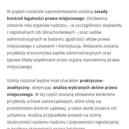
W piątym rozdziale zaprezentowane zostaną
zasady
kontroli legalności prawa miejscowego
. Omówiona
zostanie rola organów nadzoru – w szczególności wojewody
i regionalnych izb obrachunkowych – oraz sądów
administracyjnych w badaniu zgodności aktów prawa
miejscowego z ustawami i Konstytucją. Wskazane zostaną
przykłady orzecznictwa sądów administracyjnych oraz
typowe błędy popełniane przez organy stanowienia prawa
miejscowego.
Szósty rozdział będzie miał charakter
praktyczno-
analityczny
, obejmując
analizę wybranych aktów prawa
miejscowego
. W tej części zostaną omówione konkretne
przykłady uchwał samorządowych, które stały się
przedmiotem kontroli sądowej, a także skutki prawne ich
uchylenia. Analiza przypadków pozwoli na ocenę
skuteczności systemu nadzoru i poprawności legislacyjnej
w praktyce stanowienia prawa lokalnego.