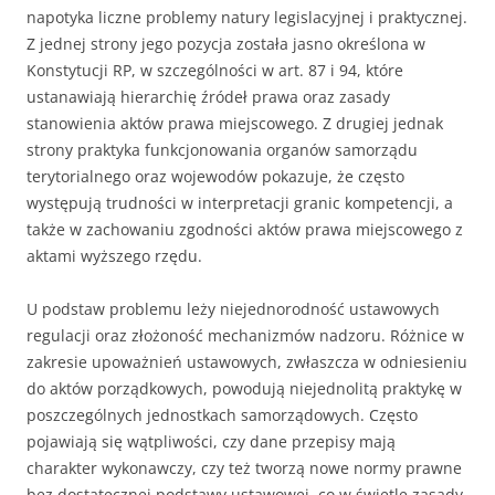
napotyka liczne problemy natury legislacyjnej i praktycznej.
Z jednej strony jego pozycja została jasno określona w
Konstytucji RP, w szczególności w art. 87 i 94, które
ustanawiają hierarchię źródeł prawa oraz zasady
stanowienia aktów prawa miejscowego. Z drugiej jednak
strony praktyka funkcjonowania organów samorządu
terytorialnego oraz wojewodów pokazuje, że często
występują trudności w interpretacji granic kompetencji, a
także w zachowaniu zgodności aktów prawa miejscowego z
aktami wyższego rzędu.
U podstaw problemu leży niejednorodność ustawowych
regulacji oraz złożoność mechanizmów nadzoru. Różnice w
zakresie upoważnień ustawowych, zwłaszcza w odniesieniu
do aktów porządkowych, powodują niejednolitą praktykę w
poszczególnych jednostkach samorządowych. Często
pojawiają się wątpliwości, czy dane przepisy mają
charakter wykonawczy, czy też tworzą nowe normy prawne
bez dostatecznej podstawy ustawowej, co w świetle zasady