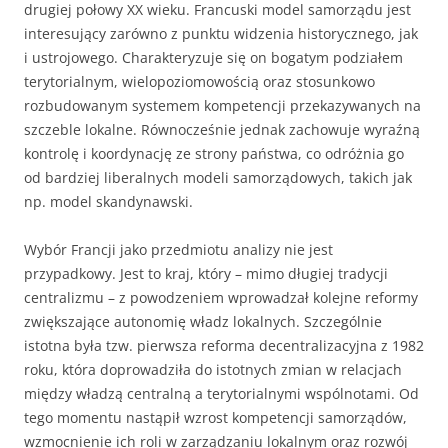
drugiej połowy XX wieku. Francuski model samorządu jest
interesujący zarówno z punktu widzenia historycznego, jak
i ustrojowego. Charakteryzuje się on bogatym podziałem
terytorialnym, wielopoziomowością oraz stosunkowo
rozbudowanym systemem kompetencji przekazywanych na
szczeble lokalne. Równocześnie jednak zachowuje wyraźną
kontrolę i koordynację ze strony państwa, co odróżnia go
od bardziej liberalnych modeli samorządowych, takich jak
np. model skandynawski.
Wybór Francji jako przedmiotu analizy nie jest
przypadkowy. Jest to kraj, który – mimo długiej tradycji
centralizmu – z powodzeniem wprowadzał kolejne reformy
zwiększające autonomię władz lokalnych. Szczególnie
istotna była tzw. pierwsza reforma decentralizacyjna z 1982
roku, która doprowadziła do istotnych zmian w relacjach
między władzą centralną a terytorialnymi wspólnotami. Od
tego momentu nastąpił wzrost kompetencji samorządów,
wzmocnienie ich roli w zarządzaniu lokalnym oraz rozwój