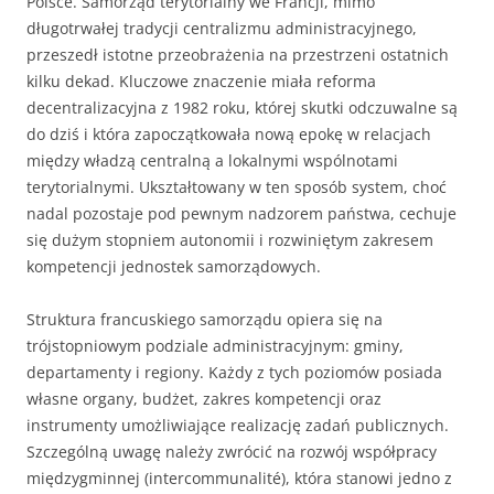
Polsce. Samorząd terytorialny we Francji, mimo
długotrwałej tradycji centralizmu administracyjnego,
przeszedł istotne przeobrażenia na przestrzeni ostatnich
kilku dekad. Kluczowe znaczenie miała reforma
decentralizacyjna z 1982 roku, której skutki odczuwalne są
do dziś i która zapoczątkowała nową epokę w relacjach
między władzą centralną a lokalnymi wspólnotami
terytorialnymi. Ukształtowany w ten sposób system, choć
nadal pozostaje pod pewnym nadzorem państwa, cechuje
się dużym stopniem autonomii i rozwiniętym zakresem
kompetencji jednostek samorządowych.
Struktura francuskiego samorządu opiera się na
trójstopniowym podziale administracyjnym: gminy,
departamenty i regiony. Każdy z tych poziomów posiada
własne organy, budżet, zakres kompetencji oraz
instrumenty umożliwiające realizację zadań publicznych.
Szczególną uwagę należy zwrócić na rozwój współpracy
międzygminnej (intercommunalité), która stanowi jedno z