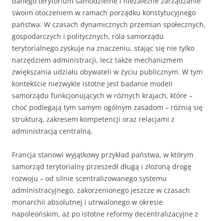
danego terytorium samodzielne i niezależne zarządzanie
swoim otoczeniem w ramach porządku konstytucyjnego
państwa. W czasach dynamicznych przemian społecznych,
gospodarczych i politycznych, rola samorządu
terytorialnego zyskuje na znaczeniu, stając się nie tylko
narzędziem administracji, lecz także mechanizmem
zwiększania udziału obywateli w życiu publicznym. W tym
kontekście niezwykle istotne jest badanie modeli
samorządu funkcjonujących w różnych krajach, które –
choć podlegają tym samym ogólnym zasadom – różnią się
strukturą, zakresem kompetencji oraz relacjami z
administracją centralną.
Francja stanowi wyjątkowy przykład państwa, w którym
samorząd terytorialny przeszedł długą i złożoną drogę
rozwoju – od silnie scentralizowanego systemu
administracyjnego, zakorzenionego jeszcze w czasach
monarchii absolutnej i utrwalonego w okresie
napoleońskim, aż po istotne reformy decentralizacyjne z