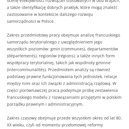
ocenę efektywności rozwiązań stosowanych w obu krajach,
a także identyfikację dobrych praktyk, które mogą znaleźć
zastosowanie w kontekście dalszego rozwoju
samorządności w Polsce.
Zakres przedmiotowy pracy obejmuje analizę francuskiego
samorządu terytorialnego z uwzględnieniem jego
wszystkich poziomów: gmin (communes), departamentów
(départements), regionów (régions), a także innych form
współpracy terytorialnej, takich jak wspólnoty gminne
(intercommunalités). Przedmiotem analizy są również
podstawy prawne funkcjonowania tych jednostek, relacje
między nimi oraz ich związki z administracją rządową. W
części porównawczej praca podejmuje próbę zestawienia
francuskiego modelu z rozwiązaniami przyjętymi w polskim
porządku prawnym i administracyjnym.
Zakres czasowy obejmuje przede wszystkim okres od lat 80.
XX wieku, czyli od momentu przełomowej reformy