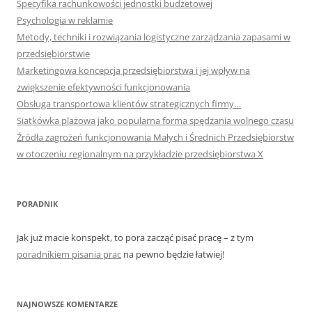
Specyfika rachunkowości jednostki budżetowej
Psychologia w reklamie
Metody, techniki i rozwiązania logistyczne zarządzania zapasami w
przedsiębiorstwie
Marketingowa koncepcja przedsiębiorstwa i jej wpływ na
zwiększenie efektywności funkcjonowania
Obsługa transportowa klientów strategicznych firmy…
Siatkówka plażowa jako popularna forma spędzania wolnego czasu
Źródła zagrożeń funkcjonowania Małych i Średnich Przedsiębiorstw
w otoczeniu regionalnym na przykładzie przedsiębiorstwa X
PORADNIK
Jak już macie konspekt, to pora zacząć pisać pracę – z tym
poradnikiem pisania prac
na pewno będzie łatwiej!
NAJNOWSZE KOMENTARZE