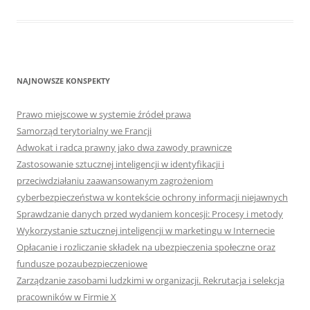
NAJNOWSZE KONSPEKTY
Prawo miejscowe w systemie źródeł prawa
Samorząd terytorialny we Francji
Adwokat i radca prawny jako dwa zawody prawnicze
Zastosowanie sztucznej inteligencji w identyfikacji i
przeciwdziałaniu zaawansowanym zagrożeniom
cyberbezpieczeństwa w kontekście ochrony informacji niejawnych
Sprawdzanie danych przed wydaniem koncesji: Procesy i metody
Wykorzystanie sztucznej inteligencji w marketingu w Internecie
Opłacanie i rozliczanie składek na ubezpieczenia społeczne oraz
fundusze pozaubezpieczeniowe
Zarządzanie zasobami ludzkimi w organizacji. Rekrutacja i selekcja
pracowników w Firmie X