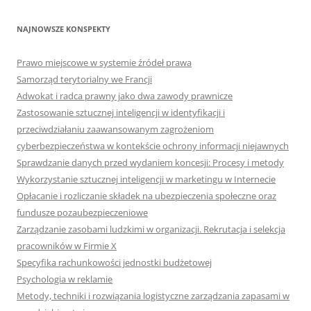
NAJNOWSZE KONSPEKTY
Prawo miejscowe w systemie źródeł prawa
Samorząd terytorialny we Francji
Adwokat i radca prawny jako dwa zawody prawnicze
Zastosowanie sztucznej inteligencji w identyfikacji i
przeciwdziałaniu zaawansowanym zagrożeniom
cyberbezpieczeństwa w kontekście ochrony informacji niejawnych
Sprawdzanie danych przed wydaniem koncesji: Procesy i metody
Wykorzystanie sztucznej inteligencji w marketingu w Internecie
Opłacanie i rozliczanie składek na ubezpieczenia społeczne oraz
fundusze pozaubezpieczeniowe
Zarządzanie zasobami ludzkimi w organizacji. Rekrutacja i selekcja
pracowników w Firmie X
Specyfika rachunkowości jednostki budżetowej
Psychologia w reklamie
Metody, techniki i rozwiązania logistyczne zarządzania zapasami w