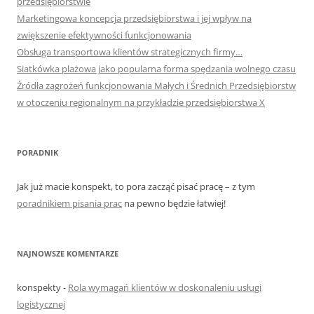
przedsiębiorstwie
Marketingowa koncepcja przedsiębiorstwa i jej wpływ na
zwiększenie efektywności funkcjonowania
Obsługa transportowa klientów strategicznych firmy…
Siatkówka plażowa jako popularna forma spędzania wolnego czasu
Źródła zagrożeń funkcjonowania Małych i Średnich Przedsiębiorstw
w otoczeniu regionalnym na przykładzie przedsiębiorstwa X
PORADNIK
Jak już macie konspekt, to pora zacząć pisać pracę – z tym
poradnikiem pisania prac
na pewno będzie łatwiej!
NAJNOWSZE KOMENTARZE
konspekty
-
Rola wymagań klientów w doskonaleniu usługi
logistycznej