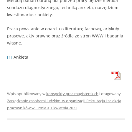
Metodą badań obraną dla potrzeb pracy będzie metoda
sondażu diagnostycznego, techniką ankieta, narzędziem
kwestionariusz ankiety.
Praca powstanie w oparciu o literaturę fachową, artykuły
prasowe, akty prawne oraz źródła ze stron WWW i badania
własne.
[1]
Ankieta
Wpis opublikowany w
konspekty prac magisterskich
i otagowany
Zarządzanie zasobami ludzkimi w organizacji. Rekrutacja i selekcja
pracowników w Firmie X
1 kwietnia 2022
.