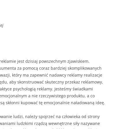
ej
reklamie jest dzisiaj powszechnym zjawiskiem.
nsumenta za pomocą coraz bardziej skomplikowanych
swazji, który ma zapewnić nadawcy reklamy realizacje
ględu, aby skonstruować skuteczny przekaz reklamowy,
raktyce psychologią reklamy. Jesteśmy świadkami
emocjonalnym a nie rzeczywistego produktu, a co
 są skłonni kupować tę emocjonalnie naładowaną ideę.
anie ludzi, należy spojrzeć na człowieka od strony
owaniami ludzkimi rządzą wewnętrzne siły nazywane