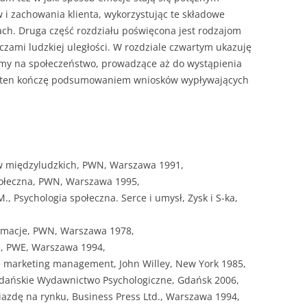
i zachowania klienta, wykorzystując te składowe
ach. Druga część rozdziału poświęcona jest rodzajom
zami ludzkiej uległości. W rozdziale czwartym ukazuję
amy na społeczeństwo, prowadzące aż do wystąpienia
ał ten kończę podsumowaniem wniosków wypływających
ów międzyludzkich, PWN, Warszawa 1991,
połeczna, PWN, Warszawa 1995,
M., Psychologia społeczna. Serce i umysł, Zysk i S-ka,
ormacje, PWN, Warszawa 1978,
ę, PWE, Warszawa 1994,
e marketing management, John Willey, New York 1985,
Gdańskie Wydawnictwo Psychologiczne, Gdańsk 2006,
wiazdę na rynku, Business Press Ltd., Warszawa 1994,