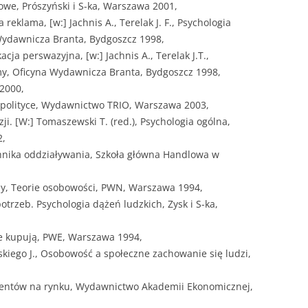
owe, Prószyński i S-ka, Warszawa 2001,
reklama, [w:] Jachnis A., Terelak J. F., Psychologia
Wydawnicza Branta, Bydgoszcz 1998,
cja perswazyjna, [w:] Jachnis A., Terelak J.T.,
my, Oficyna Wydawnicza Branta, Bydgoszcz 1998,
 2000,
 polityce, Wydawnictwo TRIO, Warszawa 2003,
ji. [W:] Tomaszewski T. (red.), Psychologia ogólna,
2,
hnika oddziaływania, Szkoła główna Handlowa w
dzey, Teorie osobowości, PWN, Warszawa 1994,
otrzeb. Psychologia dążeń ludzkich, Zysk i S-ka,
ie kupują, PWE, Warszawa 1994,
kiego J., Osobowość a społeczne zachowanie się ludzi,
mentów na rynku, Wydawnictwo Akademii Ekonomicznej,