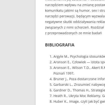
narzędziem wpływu na zmianę postaw 
komunikatu jakimi są humor, sex i str
narzędzi perswazji, będącym wyzwalac
negatywne skutki oddziaływania rekl
związanych z nimi schorzeń. Rozdzi
z przeprowadzonych ze mnie badań
BIBLIOGRAFIA
Argyle M., Psychologia stosunk
Aronson E., Człowiek — istota s
Aronson E., Wilson T.D., Akert R.
Poznań 1997,
Bruner J., Poza dostarczone inf
Garbarski L., Zrozumieć nabywc
Gardner D., Thomas H., Strategi
Heath R., Ukryta Moc Reklamy, 
Huber K., Image, czyli jak być g