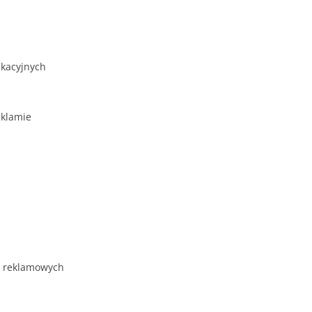
ikacyjnych
eklamie
h reklamowych