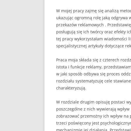
W mojej pracy zajmę się analizą meto
ukazując ogromną rolę jaką odgrywa 
przekazów reklamowych . Przedstawię 
posługują się ich twórcy oraz efekty 
tej pracy wykorzystałam wiadomości l
specjalistycznej artykuły dotyczące r
Praca moja składa się z czterech roz
istota i funkcje reklamy, przedstawia
w jaki sposób odbywa się proces oddzi
rozdziału systematyzuję cele stawiane
charakteryzują.
W rozdziale drugim opisuję postaci w
poszczególne z nich wywierają wpływ 
zobrazować przemożny ich wpływ na pod
trzeci poświęcony jest psychologiczn
mechanizmie jej działania. Przedstaw