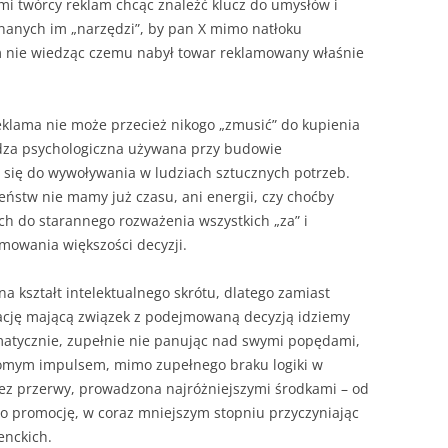
i twórcy reklam chcąc znaleźć klucz do umysłów i
znanych im „narzędzi”, by pan X mimo natłoku
am nie wiedząc czemu nabył towar reklamowany właśnie
klama nie może przecież nikogo „zmusić” do kupienia
edza psychologiczna używana przy budowie
się do wywoływania w ludziach sztucznych potrzeb.
ństw nie mamy już czasu, ani energii, czy choćby
ch do starannego rozważenia wszystkich „za” i
jmowania większości decyzji.
a kształt intelektualnego skrótu, dlatego zamiast
ację mającą związek z podejmowaną decyzją idziemy
matycznie, zupełnie nie panując nad swymi popędami,
mym impulsem, mimo zupełnego braku logiki w
 bez przerwy, prowadzona najróżniejszymi środkami – od
po promocję, w coraz mniejszym stopniu przyczyniając
enckich.