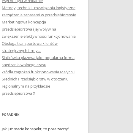
Psychologia w reklamie
Metody, techniki i rozwiązania logistyczne
zarządzania zapasami w przedsiębiorstwie
Marketingowa koncepcja
przedsiębiorstwa i jej wpływ na
zwiększenie efektywności funkcjonowania
Obsługa transportowa klientów
strategicznych firmy…
Siatkówka plażowa jako popularna forma
spędzania wolnego czasu
Źródła zagrożeń funkcjonowania Małych i
Średnich Przedsiębiorstw w otoczeniu
regionalnym na przykładzie
przedsiębiorstwa X
PORADNIK
Jak już macie konspekt, to pora zacząć