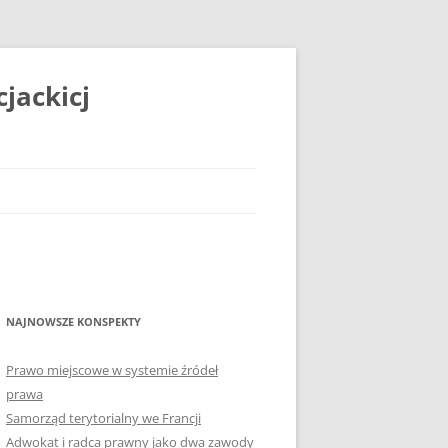
jackicj
NAJNOWSZE KONSPEKTY
Prawo miejscowe w systemie źródeł
prawa
Samorząd terytorialny we Francji
Adwokat i radca prawny jako dwa zawody