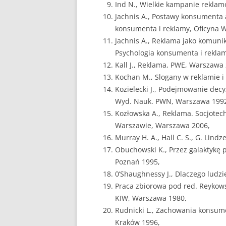
Ind N., Wielkie kampanie reklam
Jachnis A., Postawy konsumenta a 
konsumenta i reklamy, Oficyna 
Jachnis A., Reklama jako komunika
Psychologia konsumenta i rekla
Kall J., Reklama, PWE, Warszawa
Kochan M., Slogany w reklamie i
Kozielecki J., Podejmowanie decyz
Wyd. Nauk. PWN, Warszawa 199
Kozłowska A., Reklama. Socjotec
Warszawie, Warszawa 2006,
Murray H. A., Hall C. S., G. Lin
Obuchowski K., Przez galaktykę p
Poznań 1995,
0’Shaughnessy J., Dlaczego ludz
Praca zbiorowa pod red. Reykows
KIW, Warszawa 1980,
Rudnicki L., Zachowania konsu
Kraków 1996,