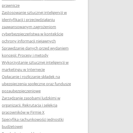
prawnicze
Zastosowanie sztucznej inteligencji w
identyfikacji i przeciwdziałaniu
zaawansowanym zagrożeniom
cyberbezpieczeństwa w kontekście
ochrony informacji niejawnych
Sprawdzanie danych przed wydaniem
koncesji: Procesy i metody
Wykorzystanie sztucznej inteligencji w
marketingu w Internecie
Opłacanie i rozliczanie składek na
ubezpieczenia społeczne oraz fundusze
pozaubezpieczeniowe
Zarządzanie zasobami ludzkimi w
organizacji. Rekrutacja i selekcja
pracowników w Firmie X
Specyfika rachunkowości jednostki
budżetowej