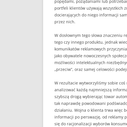
popędami, pożądaniami lub potrzebam
portfeli klientów używają wszystkich 
docierających do niego informacji s
przez nich.
W dosłownym tego słowa znaczeniu re
tego czy innego produktu, jednak wi
komunikatów reklamowych przyczynia 
Jako obywatele nowoczesnych społecze
możliwości intelektualnych niezbędny
„przeciw”, oraz samej celowości pode
W rezultacie wytworzyliśmy sobie coś n
analizować każdą najmniejszą inform
szybszą drogą wybierając towar auto
tak naprawdę powodowani podświado
działaniu. Wojna o klienta trwa więc
informacji po perswazję, od reklamy 
się do racjonalizacji wyborów konsum