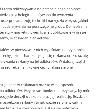
d i form oddziaływania na potencjalnego odbiorcę
wiedza psychologiczna używana do tworzenia
oraz przeanalizuję techniki i narzędzia wpływu jakimi
ich oddziaływania na poszczególne grupy. Do napisania
iteratury marketingowej, liczne publikowane w prasie
eklamy, oraz badania ankietowe.
działów. W pierwszym z nich wyjaśniam na czym polega
m cechy jakimi charakteryzuje się reklama oraz ukazuję
aływania reklamy na jej odbiorców. W dalszej części
 przed reklamą i główne cechy jakimi się one
ystępujące w reklamach oraz to w jaki sposób
na odbiorców. Przytaczam konkretne przykłady, by móc
jęcie decyzji o zakupie oraz jej realizację. Rozdział
ym aspektom reklamy i to jak ważne są one w całym
iam też w jaki sposób emocje stają się potężnym