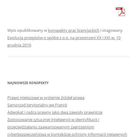
Wpis opublikowany w
konspekty prac licencjackich
i otagowany
Ewolucja przepisów o spółce z o.o. na przestrzeni XX i XXI w.
10
grudnia 2019
.
NAJNOWSZE KONSPEKTY
Prawo miejscowe w systemie źródeł prawa
Samorząd terytorialny we Francji
Adwokat i radca prawny jako dwa zawody prawnicze
Zastosowanie sztucznej inteligencji w identyfikacji i
przeciwdziałaniu zaawansowanym zagrożeniom
cyberbezpieczeństwa w kontekście ochrony informacji niejawnych