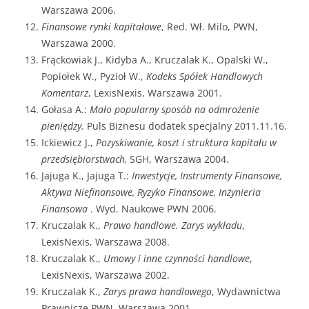
Warszawa 2006.
Finansowe rynki kapitałowe
, Red. Wł. Milo, PWN,
Warszawa 2000.
Frąckowiak J., Kidyba A., Kruczalak K., Opalski W.,
Popiołek W., Pyzioł W.,
Kodeks Spółek Handlowych
Komentarz
, LexisNexis, Warszawa 2001.
Gołasa A.:
Mało popularny sposób na odmrożenie
pieniędzy.
Puls Biznesu dodatek specjalny 2011.11.16.
Ickiewicz J.,
Pozyskiwanie, koszt i struktura kapitału w
przedsiębiorstwach,
SGH, Warszawa 2004.
Jajuga K., Jajuga T.:
Inwestycje, Instrumenty Finansowe,
Aktywa Niefinansowe, Ryzyko Finansowe, Inżynieria
Finansowa
. Wyd. Naukowe PWN 2006.
Kruczalak K.,
Prawo handlowe. Zarys wykładu
,
LexisNexis, Warszawa 2008.
Kruczalak K.,
Umowy i inne czynności handlowe
,
LexisNexis, Warszawa 2002.
Kruczalak K.,
Zarys prawa handlowego
, Wydawnictwa
Prawnicze PWN, Warszawa 2001.