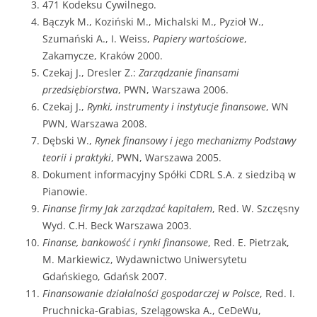
471 Kodeksu Cywilnego.
Bączyk M., Koziński M., Michalski M., Pyzioł W.,
Szumański A., I. Weiss,
Papiery wartościowe
,
Zakamycze, Kraków 2000.
Czekaj J., Dresler Z.:
Zarządzanie finansami
przedsiębiorstwa
, PWN, Warszawa 2006.
Czekaj J.,
Rynki, instrumenty i instytucje finansowe
, WN
PWN, Warszawa 2008.
Dębski W.,
Rynek finansowy i jego mechanizmy Podstawy
teorii i praktyki
, PWN, Warszawa 2005.
Dokument informacyjny Spółki CDRL S.A. z siedzibą w
Pianowie.
Finanse firmy Jak zarządzać kapitałem
, Red. W. Szczęsny
Wyd. C.H. Beck Warszawa 2003.
Finanse, bankowość i rynki finansowe
, Red. E. Pietrzak,
M. Markiewicz, Wydawnictwo Uniwersytetu
Gdańskiego, Gdańsk 2007.
Finansowanie działalności gospodarczej w Polsce
, Red. I.
Pruchnicka-Grabias, Szelągowska A., CeDeWu,