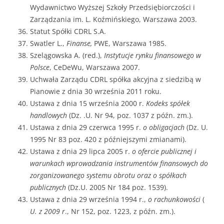
Wydawnictwo Wyższej Szkoły Przedsiębiorczości i
Zarządzania im. L. Koźmińskiego, Warszawa 2003.
Statut Spółki CDRL S.A.
Swatler L.,
Finanse,
PWE, Warszawa 1985.
Szelągowska A. (red.),
Instytucje rynku finansowego w
Polsce
, CeDeWu, Warszawa 2007.
Uchwała Zarządu CDRL spółka akcyjna z siedzibą w
Pianowie z dnia 30 września 2011 roku.
Ustawa z dnia 15 września 2000 r.
Kodeks spółek
handlowych
(Dz. .U. Nr 94, poz. 1037 z późn. zm.).
Ustawa z dnia 29 czerwca 1995 r.
o obligacjach
(Dz. U.
1995 Nr 83 poz. 420 z późniejszymi zmianami).
Ustawa z dnia 29 lipca 2005 r.
o ofercie publicznej i
warunkach wprowadzania instrumentów finansowych do
zorganizowanego systemu obrotu oraz o spółkach
publicznych
(Dz.U. 2005 Nr 184 poz. 1539).
Ustawa z dnia 29 września 1994 r.,
o rachunkowości
(
U. z 2009 r
., Nr 152, poz. 1223, z późn. zm.).