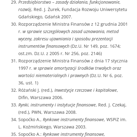
Przedsiębiorstwo – zasady działania, funkcjonowanie,
rozwój
, Red. J. Żurek, Fundacja Rozwoju Uniwersytetu
Gdańskiego, Gdańsk 2007.
Rozporządzenie Ministra Finansów z 12 grudnia 2001
r.
w sprawie szczegółowych zasad uznawania, metod
wyceny, zakresu ujawniania i sposobu prezentacji
instrumentów finansowych
(Dz.U. Nr 149, poz. 1674;
ost.zm. Dz.U. z 2005 r. Nr 256, poz. 2146)
Rozporządzenie Ministra Finansów z dnia 17 stycznia
1997 r.
w sprawie amortyzacji środków trwałych oraz
wartości niematerialnych i prawnych
(Dz.U. Nr 6, poz.
36, ust. 1)
Różański J. (red.),
Inwestycje rzeczowe i kapitałowe
,
Difin, Warszawa 2006.
Rynki, instrumenty i instytucje finansowe
, Red. J. Czekaj,
(red.), PWN, Warszawa 2008.
Sopoćko A.,
Rynkowe instrumenty finansowe
, WSPiZ im.
L. Koźmińskiego, Warszawa 2003.
Sopoćko A.:
Rynkowe instrumenty finansowe,