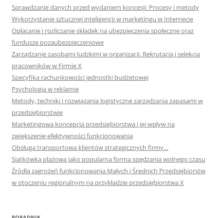
Sprawdzanie danych przed wydaniem koncesji: Procesy i metody
Wykorzystanie sztucznej inteligencji w marketingu w Internecie
Opłacanie i rozliczanie składek na ubezpieczenia społeczne oraz
fundusze pozaubezpieczeniowe
Zarządzanie zasobami ludzkimi w organizacji. Rekrutacja i selekcja
pracowników w Firmie X
Specyfika rachunkowości jednostki budżetowej
Psychologia w reklamie
Metody, techniki i rozwiązania logistyczne zarządzania zapasami w
przedsiębiorstwie
Marketingowa koncepcja przedsiębiorstwa i jej wpływ na
zwiększenie efektywności funkcjonowania
Obsługa transportowa klientów strategicznych firmy…
Siatkówka plażowa jako popularna forma spędzania wolnego czasu
Źródła zagrożeń funkcjonowania Małych i Średnich Przedsiębiorstw
w otoczeniu regionalnym na przykładzie przedsiębiorstwa X
PORADNIK