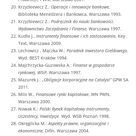
Krzyżkiewicz Z.:
Operacje i innowacje bankowe,
Biblioteka Menedżera i Bankowca, Warszawa 1993.
Krzyżkiewicz Z.:
Podręcznik do nauki bankowości,
Wydawnictwo Zarządzanie i Finanse,
Warszawa 1997.
Kudła J.,
Instrumenty finansowe i ich zastosowania
, Key
Text, Warszawa 2009.
Lechowicz , Mączka W.:
Poradnik Inwestora Giełdowego
.
Wyd. BEST Kraków 1994.
Majchrzycka-Guzowska A.:
Finanse w gospodarce
rynkowej, WSiP,
Warszawa 1997.
Mazurek J.:
„Obligacje korporacyjne na Catalyst”
GPW SA
2011.
Milo W.,
Finansowe rynki kapitałowe
, WN PWN,
Warszawa 2000.
Nowak K.:
Polski Rynek Kapitałowy Instrumenty,
Uczestnicy, Inwestycje
. Wyd. WSB Poznań 1998.
Okręglicka M.:
Aspekty prawne, organizacyjne i
ekonomiczne,
Difin, Warszawa 2004.