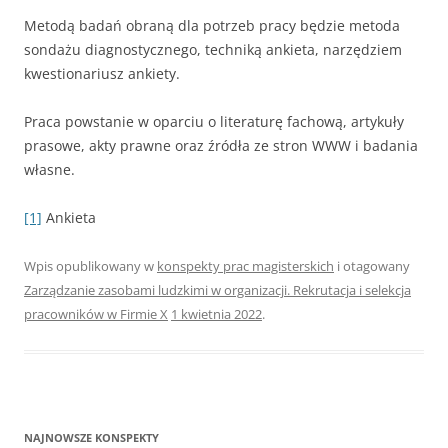
Metodą badań obraną dla potrzeb pracy będzie metoda
sondażu diagnostycznego, techniką ankieta, narzędziem
kwestionariusz ankiety.
Praca powstanie w oparciu o literaturę fachową, artykuły
prasowe, akty prawne oraz źródła ze stron WWW i badania
własne.
[1]
Ankieta
Wpis opublikowany w
konspekty prac magisterskich
i otagowany
Zarządzanie zasobami ludzkimi w organizacji. Rekrutacja i selekcja
pracowników w Firmie X
1 kwietnia 2022
.
NAJNOWSZE KONSPEKTY