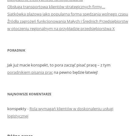
Obsługa transportowa klientów strategicznych firmy…
Siatkówka plażowa jako popularna forma spędzania wolnego czasu
Źródła zagrożeń funkcjonowania Małych i Średnich Przedsiębiorstw
w otoczeniu regionalnym na przykładzie przedsiębiorstwa X
PORADNIK
Jak już macie konspekt, to pora zacząć pisać pracę – z tym
poradnikiem pisania prac
na pewno będzie łatwiej!
NAJNOWSZE KOMENTARZE
konspekty
-
Rola wymagań klientów w doskonaleniu usługi
logistycznej