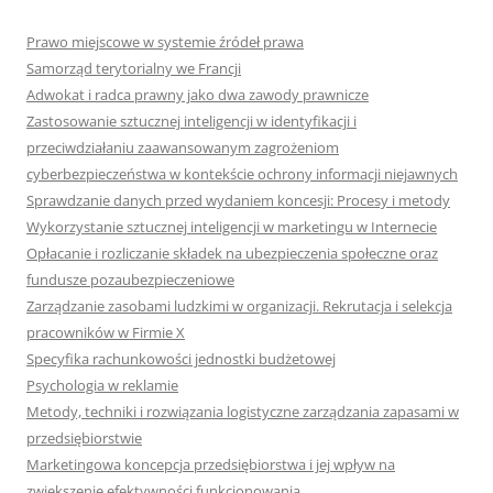
Prawo miejscowe w systemie źródeł prawa
Samorząd terytorialny we Francji
Adwokat i radca prawny jako dwa zawody prawnicze
Zastosowanie sztucznej inteligencji w identyfikacji i
przeciwdziałaniu zaawansowanym zagrożeniom
cyberbezpieczeństwa w kontekście ochrony informacji niejawnych
Sprawdzanie danych przed wydaniem koncesji: Procesy i metody
Wykorzystanie sztucznej inteligencji w marketingu w Internecie
Opłacanie i rozliczanie składek na ubezpieczenia społeczne oraz
fundusze pozaubezpieczeniowe
Zarządzanie zasobami ludzkimi w organizacji. Rekrutacja i selekcja
pracowników w Firmie X
Specyfika rachunkowości jednostki budżetowej
Psychologia w reklamie
Metody, techniki i rozwiązania logistyczne zarządzania zapasami w
przedsiębiorstwie
Marketingowa koncepcja przedsiębiorstwa i jej wpływ na
zwiększenie efektywności funkcjonowania