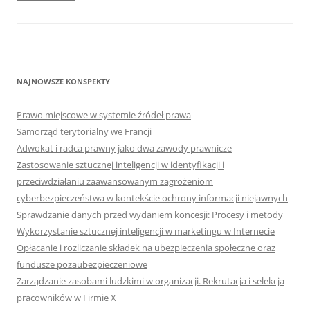
NAJNOWSZE KONSPEKTY
Prawo miejscowe w systemie źródeł prawa
Samorząd terytorialny we Francji
Adwokat i radca prawny jako dwa zawody prawnicze
Zastosowanie sztucznej inteligencji w identyfikacji i
przeciwdziałaniu zaawansowanym zagrożeniom
cyberbezpieczeństwa w kontekście ochrony informacji niejawnych
Sprawdzanie danych przed wydaniem koncesji: Procesy i metody
Wykorzystanie sztucznej inteligencji w marketingu w Internecie
Opłacanie i rozliczanie składek na ubezpieczenia społeczne oraz
fundusze pozaubezpieczeniowe
Zarządzanie zasobami ludzkimi w organizacji. Rekrutacja i selekcja
pracowników w Firmie X