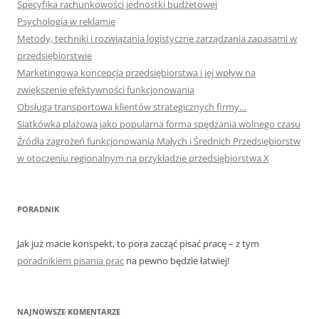
Specyfika rachunkowości jednostki budżetowej
Psychologia w reklamie
Metody, techniki i rozwiązania logistyczne zarządzania zapasami w
przedsiębiorstwie
Marketingowa koncepcja przedsiębiorstwa i jej wpływ na
zwiększenie efektywności funkcjonowania
Obsługa transportowa klientów strategicznych firmy…
Siatkówka plażowa jako popularna forma spędzania wolnego czasu
Źródła zagrożeń funkcjonowania Małych i Średnich Przedsiębiorstw
w otoczeniu regionalnym na przykładzie przedsiębiorstwa X
PORADNIK
Jak już macie konspekt, to pora zacząć pisać pracę – z tym
poradnikiem pisania prac
na pewno będzie łatwiej!
NAJNOWSZE KOMENTARZE