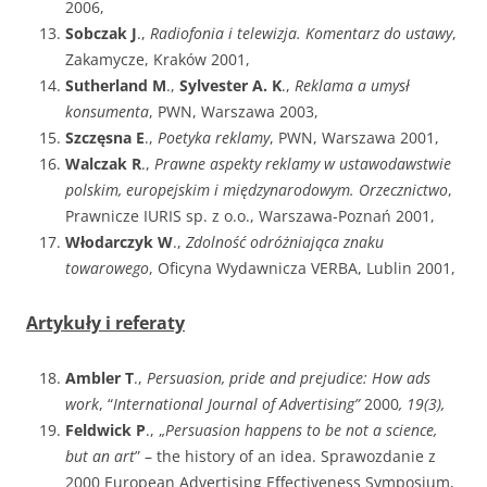
2006,
Sobczak J
.,
Radiofonia i telewizja. Komentarz do ustawy
,
Zakamycze, Kraków 2001,
Sutherland M
.,
Sylvester A. K
.,
Reklama a umysł
konsumenta
, PWN, Warszawa 2003,
Szczęsna E
.,
Poetyka reklamy
, PWN, Warszawa 2001,
Walczak R
.,
Prawne aspekty reklamy w ustawodawstwie
polskim, europejskim i międzynarodowym. Orzecznictwo
,
Prawnicze IURIS sp. z o.o., Warszawa-Poznań 2001,
Włodarczyk W
.,
Zdolność odróżniająca znaku
towarowego
, Oficyna Wydawnicza VERBA, Lublin 2001,
Artykuły i referaty
Ambler T
.,
Persuasion, pride and prejudice: How ads
work
, “
International Journal of Advertising”
2000
, 19(3),
Feldwick P
., „
Persuasion happens to be not a science,
but an art
” – the history of an idea. Sprawozdanie z
2000 European Advertising Effectiveness Symposium,