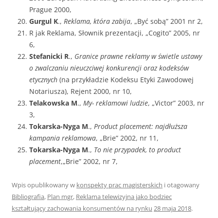
Prague 2000,
Gurgul K
.,
Reklama, która zabija
, „Być sobą” 2001 nr 2,
R jak Reklama, Słownik prezentacji, „Cogito” 2005, nr
6,
Stefanicki R
.,
Granice prawne reklamy w świetle ustawy
o zwalczaniu nieuczciwej konkurencji oraz kodeksów
etycznych
(na przykładzie Kodeksu Etyki Zawodowej
Notariusza), Rejent 2000, nr 10,
Telakowska M
.,
My- reklamowi ludzie
, „Victor” 2003, nr
3,
Tokarska-Nyga M
.,
Product placement: najdłuższa
kampania reklamowa
, „Brie” 2002, nr 11,
Tokarska-Nyga M
.,
To nie przypadek, to product
placement
,„Brie” 2002, nr 7,
Wpis opublikowany w
konspekty prac magisterskich
i otagowany
Bibliografia
,
Plan mgr
,
Reklama telewizyjna jako bodziec
kształtujący zachowania konsumentów na rynku
28 maja 2018
.