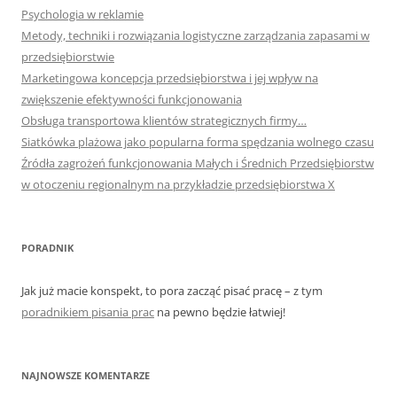
Psychologia w reklamie
Metody, techniki i rozwiązania logistyczne zarządzania zapasami w
przedsiębiorstwie
Marketingowa koncepcja przedsiębiorstwa i jej wpływ na
zwiększenie efektywności funkcjonowania
Obsługa transportowa klientów strategicznych firmy…
Siatkówka plażowa jako popularna forma spędzania wolnego czasu
Źródła zagrożeń funkcjonowania Małych i Średnich Przedsiębiorstw
w otoczeniu regionalnym na przykładzie przedsiębiorstwa X
PORADNIK
Jak już macie konspekt, to pora zacząć pisać pracę – z tym
poradnikiem pisania prac
na pewno będzie łatwiej!
NAJNOWSZE KOMENTARZE