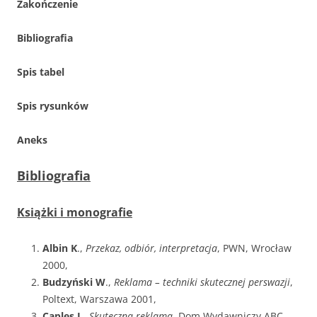
Zakończenie
Bibliografia
Spis tabel
Spis rysunków
Aneks
Bibliografia
Książki i monografie
Albin K
.,
Przekaz, odbiór, interpretacja
, PWN, Wrocław
2000,
Budzyński W
.,
Reklama – techniki skutecznej perswazji
,
Poltext, Warszawa 2001,
Caples J
.,
Skuteczna reklama
, Dom Wydawniczy ABC,