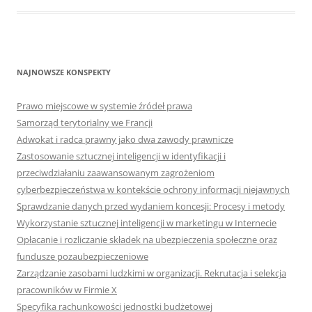
NAJNOWSZE KONSPEKTY
Prawo miejscowe w systemie źródeł prawa
Samorząd terytorialny we Francji
Adwokat i radca prawny jako dwa zawody prawnicze
Zastosowanie sztucznej inteligencji w identyfikacji i
przeciwdziałaniu zaawansowanym zagrożeniom
cyberbezpieczeństwa w kontekście ochrony informacji niejawnych
Sprawdzanie danych przed wydaniem koncesji: Procesy i metody
Wykorzystanie sztucznej inteligencji w marketingu w Internecie
Opłacanie i rozliczanie składek na ubezpieczenia społeczne oraz
fundusze pozaubezpieczeniowe
Zarządzanie zasobami ludzkimi w organizacji. Rekrutacja i selekcja
pracowników w Firmie X
Specyfika rachunkowości jednostki budżetowej