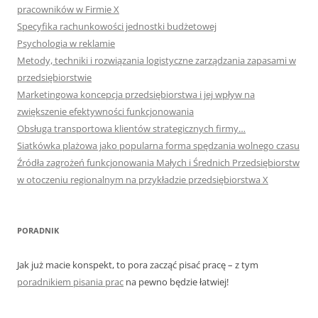
pracowników w Firmie X
Specyfika rachunkowości jednostki budżetowej
Psychologia w reklamie
Metody, techniki i rozwiązania logistyczne zarządzania zapasami w
przedsiębiorstwie
Marketingowa koncepcja przedsiębiorstwa i jej wpływ na
zwiększenie efektywności funkcjonowania
Obsługa transportowa klientów strategicznych firmy…
Siatkówka plażowa jako popularna forma spędzania wolnego czasu
Źródła zagrożeń funkcjonowania Małych i Średnich Przedsiębiorstw
w otoczeniu regionalnym na przykładzie przedsiębiorstwa X
PORADNIK
Jak już macie konspekt, to pora zacząć pisać pracę – z tym
poradnikiem pisania prac
na pewno będzie łatwiej!