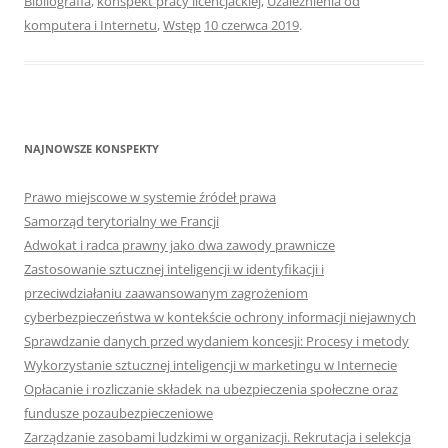
Bibliografia
,
konspekt pracy licencjackiej
,
Uzależnienia od
komputera i Internetu
,
Wstęp
10 czerwca 2019
.
NAJNOWSZE KONSPEKTY
Prawo miejscowe w systemie źródeł prawa
Samorząd terytorialny we Francji
Adwokat i radca prawny jako dwa zawody prawnicze
Zastosowanie sztucznej inteligencji w identyfikacji i
przeciwdziałaniu zaawansowanym zagrożeniom
cyberbezpieczeństwa w kontekście ochrony informacji niejawnych
Sprawdzanie danych przed wydaniem koncesji: Procesy i metody
Wykorzystanie sztucznej inteligencji w marketingu w Internecie
Opłacanie i rozliczanie składek na ubezpieczenia społeczne oraz
fundusze pozaubezpieczeniowe
Zarządzanie zasobami ludzkimi w organizacji. Rekrutacja i selekcja