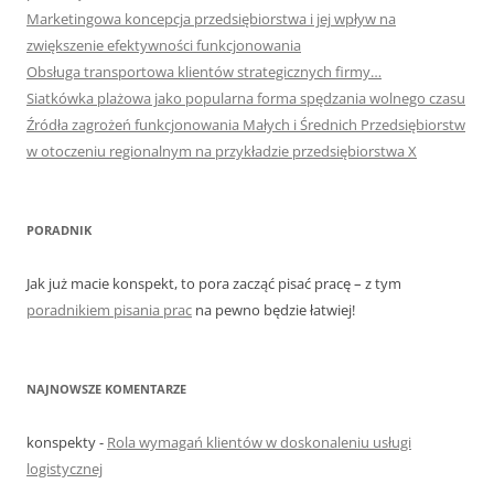
Marketingowa koncepcja przedsiębiorstwa i jej wpływ na
zwiększenie efektywności funkcjonowania
Obsługa transportowa klientów strategicznych firmy…
Siatkówka plażowa jako popularna forma spędzania wolnego czasu
Źródła zagrożeń funkcjonowania Małych i Średnich Przedsiębiorstw
w otoczeniu regionalnym na przykładzie przedsiębiorstwa X
PORADNIK
Jak już macie konspekt, to pora zacząć pisać pracę – z tym
poradnikiem pisania prac
na pewno będzie łatwiej!
NAJNOWSZE KOMENTARZE
konspekty
-
Rola wymagań klientów w doskonaleniu usługi
logistycznej