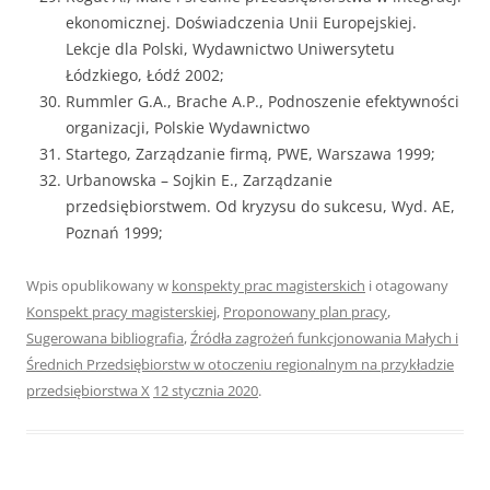
ekonomicznej. Doświadczenia Unii Europejskiej.
Lekcje dla Polski, Wydawnictwo Uniwersytetu
Łódzkiego, Łódź 2002;
Rummler G.A., Brache A.P., Podnoszenie efektywności
organizacji, Polskie Wydawnictwo
Startego, Zarządzanie firmą, PWE, Warszawa 1999;
Urbanowska – Sojkin E., Zarządzanie
przedsiębiorstwem. Od kryzysu do sukcesu, Wyd. AE,
Poznań 1999;
Wpis opublikowany w
konspekty prac magisterskich
i otagowany
Konspekt pracy magisterskiej
,
Proponowany plan pracy
,
Sugerowana bibliografia
,
Źródła zagrożeń funkcjonowania Małych i
Średnich Przedsiębiorstw w otoczeniu regionalnym na przykładzie
przedsiębiorstwa X
12 stycznia 2020
.