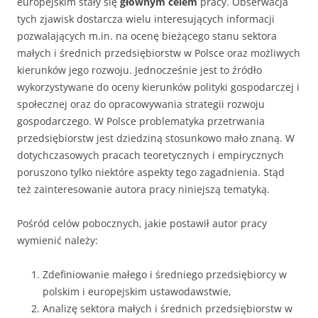
europejskim stały się
głównym celem
pracy. Obserwacja
tych zjawisk dostarcza wielu interesujących informacji
pozwalających m.in. na ocenę bie­żącego stanu sektora
małych i średnich przedsiębiorstw w Polsce oraz możliwych
kierunków jego rozwoju. Jednocześnie jest to źródło
wykorzystywane do oceny kierunków polityki gospodarczej i
społecznej oraz do opracowywania strategii rozwoju
gospodarczego. W Polsce problematyka przetrwania
przedsiębiorstw jest dziedziną stosunkowo mało znaną. W
dotychczasowych pracach teoretycznych i empirycznych
poruszono tylko niektóre aspekty tego zagadnienia. Stąd
też zainteresowanie autora pracy niniejszą tematyką.
Pośród celów pobocznych, jakie postawił autor pracy
wymienić należy:
Zdefiniowanie małego i średniego przedsiębiorcy w
polskim i europejskim ustawodawstwie,
Analizę sektora małych i średnich przedsiębiorstw w