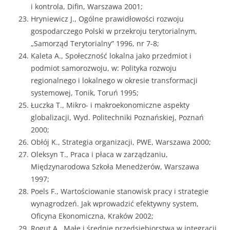
i kontrola, Difin, Warszawa 2001;
Hryniewicz J., Ogólne prawidłowości rozwoju
gospodarczego Polski w przekroju terytorialnym,
„Samorząd Terytorialny” 1996, nr 7-8;
Kaleta A., Społeczność lokalna jako przedmiot i
podmiot samorozwoju, w: Polityka rozwoju
regionalnego i lokalnego w okresie transformacji
systemowej, Tonik, Toruń 1995;
Łuczka T., Mikro- i makroekonomiczne aspekty
globalizacji, Wyd. Politechniki Poznańskiej, Poznań
2000;
Obłój K., Strategia organizacji, PWE, Warszawa 2000;
Oleksyn T., Praca i płaca w zarządzaniu,
Międzynarodowa Szkoła Menedżerów, Warszawa
1997;
Poels F., Wartościowanie stanowisk pracy i strategie
wynagrodzeń. Jak wprowadzić efektywny system,
Oficyna Ekonomiczna, Kraków 2002;
Rogut A., Małe i średnie przedsiębiorstwa w integracji