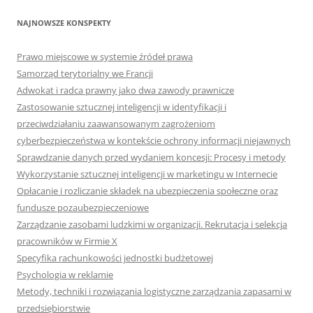
NAJNOWSZE KONSPEKTY
Prawo miejscowe w systemie źródeł prawa
Samorząd terytorialny we Francji
Adwokat i radca prawny jako dwa zawody prawnicze
Zastosowanie sztucznej inteligencji w identyfikacji i
przeciwdziałaniu zaawansowanym zagrożeniom
cyberbezpieczeństwa w kontekście ochrony informacji niejawnych
Sprawdzanie danych przed wydaniem koncesji: Procesy i metody
Wykorzystanie sztucznej inteligencji w marketingu w Internecie
Opłacanie i rozliczanie składek na ubezpieczenia społeczne oraz
fundusze pozaubezpieczeniowe
Zarządzanie zasobami ludzkimi w organizacji. Rekrutacja i selekcja
pracowników w Firmie X
Specyfika rachunkowości jednostki budżetowej
Psychologia w reklamie
Metody, techniki i rozwiązania logistyczne zarządzania zapasami w
przedsiębiorstwie