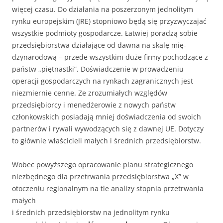
więcej czasu. Do działania na poszerzonym jednoli­tym
rynku europejskim (JRE) stopniowo będą się przyzwyczajać
wszystkie podmioty gospodarcze. Łatwiej poradzą sobie
przedsiębiorstwa działające od dawna na skalę mię­
dzynarodową – przede wszystkim duże firmy pochodzące z
państw „piętnastki”. Do­świadczenie w prowadzeniu
operacji gospodarczych na rynkach zagranicznych jest
niezmiernie cenne. Ze zrozumiałych względów
przedsiębiorcy i menedżerowie z no­wych państw
członkowskich posiadają mniej doświadczenia od swoich
partnerów i rywali wywodzących się z dawnej UE. Dotyczy
to głównie właścicieli małych i średnich przedsiębiorstw.
Wobec powyższego opracowanie planu strategicznego
niezbędnego dla przetrwania przedsiębiorstwa „X” w
otoczeniu regionalnym na tle analizy stopnia przetrwania
małych
i średnich przedsiębiorstw na jednolitym rynku