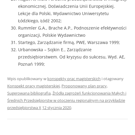
ekonomicznej. Doświadczenia Unii Europejskiej.
Lekcje dla Polski, Wydawnictwo Uniwersytetu
Łódzkiego, Łódź 2002;
Rummler G.A., Brache A.P., Podnoszenie efektywności
organizacji, Polskie Wydawnictwo
Startego, Zarządzanie firmą, PWE, Warszawa 1999;
Urbanowska – Sojkin E., Zarządzanie
przedsiębiorstwem. Od kryzysu do sukcesu, Wyd. AE,
Poznań 1999;
Wpis opublikowany w
konspekty prac magisterskich
i otagowany
Konspekt pracy magisterskiej
,
Proponowany plan pracy
,
Sugerowana bibliografia
,
Źródła zagrożeń funkcjonowania Małych i
Średnich Przedsiębiorstw w otoczeniu regionalnym na przykładzie
przedsiębiorstwa X
12 stycznia 2020
.