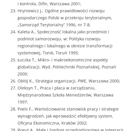
i kontrola, Difin, Warszawa 2001;
Hryniewicz J., Ogólne prawidłowości rozwoju
gospodarczego Polski w przekroju terytorialnym,
„Samorząd Terytorialny” 1996, nr 7-8;
Kaleta A., Społeczność lokalna jako przedmiot i
podmiot samorozwoju, w: Polityka rozwoju
regionalnego i lokalnego w okresie transformacji
systemowej, Tonik, Toruń 1995;
Łuczka T., Mikro- i makroekonomiczne aspekty
globalizacji, Wyd. Politechniki Poznańskiej, Poznań
2000;
Obłój K., Strategia organizacji, PWE, Warszawa 2000;
Oleksyn T., Praca i płaca w zarządzaniu,
Międzynarodowa Szkoła Menedżerów, Warszawa
1997;
Poels F., Wartościowanie stanowisk pracy i strategie
wynagrodzeń. Jak wprowadzić efektywny system,
Oficyna Ekonomiczna, Kraków 2002;
Rogut A., Małe i średnie przedsiębiorstwa w integracji