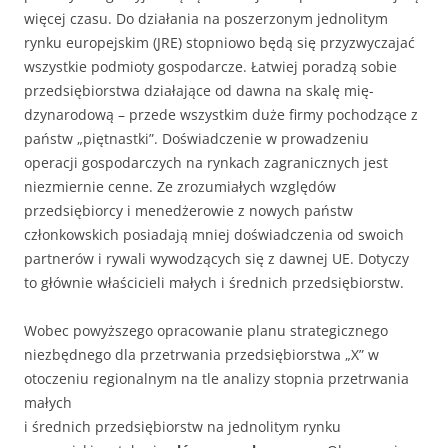
więcej czasu. Do działania na poszerzonym jednoli­tym
rynku europejskim (JRE) stopniowo będą się przyzwyczajać
wszystkie podmioty gospodarcze. Łatwiej poradzą sobie
przedsiębiorstwa działające od dawna na skalę mię­
dzynarodową – przede wszystkim duże firmy pochodzące z
państw „piętnastki”. Do­świadczenie w prowadzeniu
operacji gospodarczych na rynkach zagranicznych jest
niezmiernie cenne. Ze zrozumiałych względów
przedsiębiorcy i menedżerowie z no­wych państw
członkowskich posiadają mniej doświadczenia od swoich
partnerów i rywali wywodzących się z dawnej UE. Dotyczy
to głównie właścicieli małych i średnich przedsiębiorstw.
Wobec powyższego opracowanie planu strategicznego
niezbędnego dla przetrwania przedsiębiorstwa „X” w
otoczeniu regionalnym na tle analizy stopnia przetrwania
małych
i średnich przedsiębiorstw na jednolitym rynku