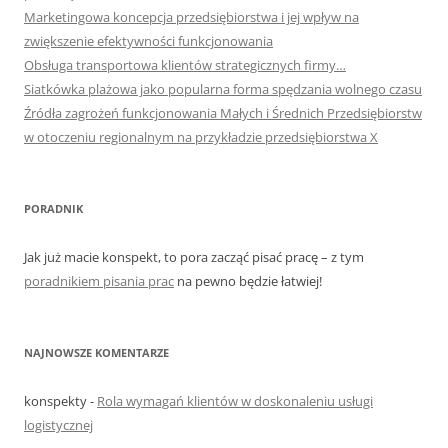
Marketingowa koncepcja przedsiębiorstwa i jej wpływ na
zwiększenie efektywności funkcjonowania
Obsługa transportowa klientów strategicznych firmy…
Siatkówka plażowa jako popularna forma spędzania wolnego czasu
Źródła zagrożeń funkcjonowania Małych i Średnich Przedsiębiorstw
w otoczeniu regionalnym na przykładzie przedsiębiorstwa X
PORADNIK
Jak już macie konspekt, to pora zacząć pisać pracę – z tym
poradnikiem pisania prac
na pewno będzie łatwiej!
NAJNOWSZE KOMENTARZE
konspekty
-
Rola wymagań klientów w doskonaleniu usługi
logistycznej