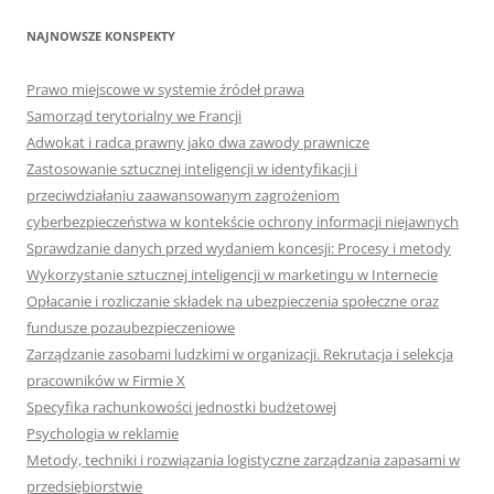
NAJNOWSZE KONSPEKTY
Prawo miejscowe w systemie źródeł prawa
Samorząd terytorialny we Francji
Adwokat i radca prawny jako dwa zawody prawnicze
Zastosowanie sztucznej inteligencji w identyfikacji i
przeciwdziałaniu zaawansowanym zagrożeniom
cyberbezpieczeństwa w kontekście ochrony informacji niejawnych
Sprawdzanie danych przed wydaniem koncesji: Procesy i metody
Wykorzystanie sztucznej inteligencji w marketingu w Internecie
Opłacanie i rozliczanie składek na ubezpieczenia społeczne oraz
fundusze pozaubezpieczeniowe
Zarządzanie zasobami ludzkimi w organizacji. Rekrutacja i selekcja
pracowników w Firmie X
Specyfika rachunkowości jednostki budżetowej
Psychologia w reklamie
Metody, techniki i rozwiązania logistyczne zarządzania zapasami w
przedsiębiorstwie