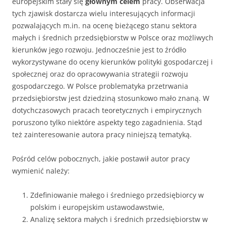
europejskim stały się
głównym celem
pracy. Obserwacja
tych zjawisk dostarcza wielu interesujących informacji
pozwalających m.in. na ocenę bie­żącego stanu sektora
małych i średnich przedsiębiorstw w Polsce oraz możliwych
kierunków jego rozwoju. Jednocześnie jest to źródło
wykorzystywane do oceny kierunków polityki gospodarczej i
społecznej oraz do opracowywania strategii rozwoju
gospodarczego. W Polsce problematyka przetrwania
przedsiębiorstw jest dziedziną stosunkowo mało znaną. W
dotychczasowych pracach teoretycznych i empirycznych
poruszono tylko niektóre aspekty tego zagadnienia. Stąd
też zainteresowanie autora pracy niniejszą tematyką.
Pośród celów pobocznych, jakie postawił autor pracy
wymienić należy:
Zdefiniowanie małego i średniego przedsiębiorcy w
polskim i europejskim ustawodawstwie,
Analizę sektora małych i średnich przedsiębiorstw w