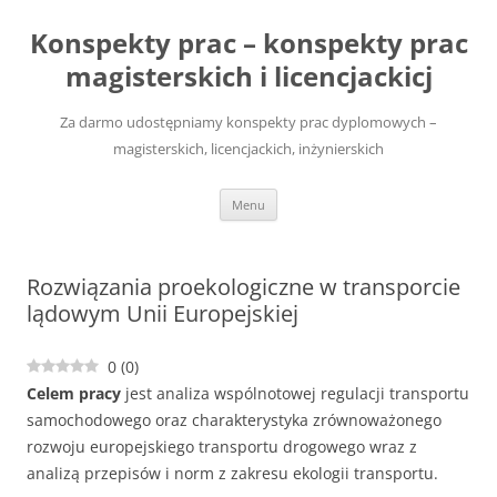
Przejdź
do
Konspekty prac – konspekty prac
treści
magisterskich i licencjackicj
Za darmo udostępniamy konspekty prac dyplomowych –
magisterskich, licencjackich, inżynierskich
Menu
Rozwiązania proekologiczne w transporcie
lądowym Unii Europejskiej
0
(
0
)
Celem pracy
jest analiza wspólnotowej regulacji transportu
samochodowego oraz charakterystyka zrównoważonego
rozwoju europejskiego transportu drogowego wraz z
analizą przepisów i norm z zakresu ekologii transportu.