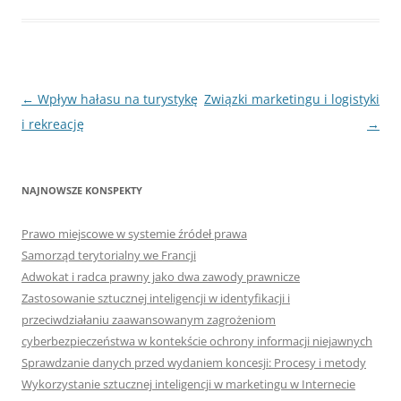
Nawigacja
←
Wpływ hałasu na turystykę
Związki marketingu i logistyki
wpisu
i rekreację
→
NAJNOWSZE KONSPEKTY
Prawo miejscowe w systemie źródeł prawa
Samorząd terytorialny we Francji
Adwokat i radca prawny jako dwa zawody prawnicze
Zastosowanie sztucznej inteligencji w identyfikacji i
przeciwdziałaniu zaawansowanym zagrożeniom
cyberbezpieczeństwa w kontekście ochrony informacji niejawnych
Sprawdzanie danych przed wydaniem koncesji: Procesy i metody
Wykorzystanie sztucznej inteligencji w marketingu w Internecie