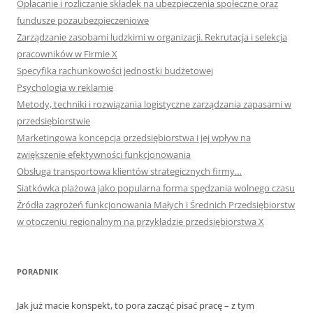
Opłacanie i rozliczanie składek na ubezpieczenia społeczne oraz
fundusze pozaubezpieczeniowe
Zarządzanie zasobami ludzkimi w organizacji. Rekrutacja i selekcja
pracowników w Firmie X
Specyfika rachunkowości jednostki budżetowej
Psychologia w reklamie
Metody, techniki i rozwiązania logistyczne zarządzania zapasami w
przedsiębiorstwie
Marketingowa koncepcja przedsiębiorstwa i jej wpływ na
zwiększenie efektywności funkcjonowania
Obsługa transportowa klientów strategicznych firmy…
Siatkówka plażowa jako popularna forma spędzania wolnego czasu
Źródła zagrożeń funkcjonowania Małych i Średnich Przedsiębiorstw
w otoczeniu regionalnym na przykładzie przedsiębiorstwa X
PORADNIK
Jak już macie konspekt, to pora zacząć pisać pracę – z tym